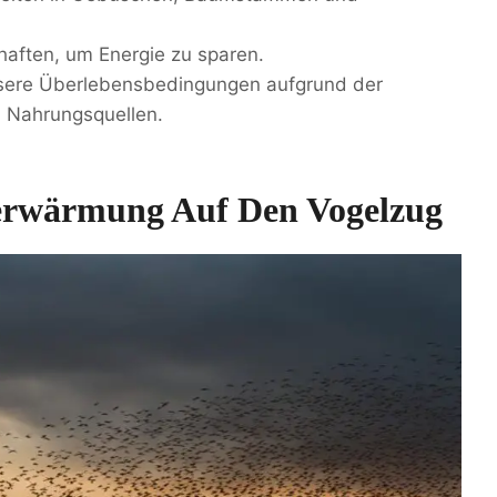
haften, um Energie zu sparen.
ssere Überlebensbedingungen aufgrund der
 Nahrungsquellen.
erwärmung Auf Den Vogelzug