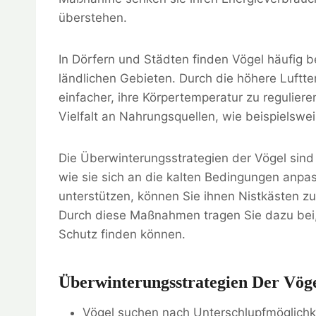
überstehen.
In Dörfern und Städten finden Vögel häufig 
ländlichen Gebieten. Durch die höhere Luftte
einfacher, ihre Körpertemperatur zu reguliere
Vielfalt an Nahrungsquellen, wie beispielsw
Die Überwinterungsstrategien der Vögel sind 
wie sie sich an die kalten Bedingungen anpa
unterstützen, können Sie ihnen Nistkästen zu
Durch diese Maßnahmen tragen Sie dazu bei
Schutz finden können.
Überwinterungsstrategien Der Vöge
Vögel suchen nach Unterschlupfmöglic