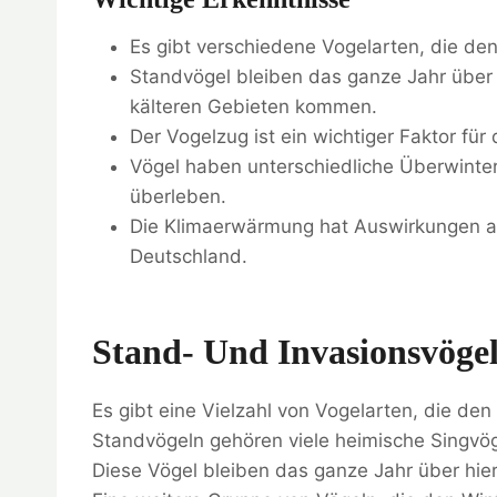
Es gibt verschiedene Vogelarten, die den
Standvögel bleiben das ganze Jahr über
kälteren Gebieten kommen.
Der Vogelzug ist ein wichtiger Faktor für
Vögel haben unterschiedliche Überwinter
überleben.
Die Klimaerwärmung hat Auswirkungen au
Deutschland.
Stand- Und Invasionsvögel
Es gibt eine Vielzahl von Vogelarten, die de
Standvögeln gehören viele heimische Singvö
Diese Vögel bleiben das ganze Jahr über hie