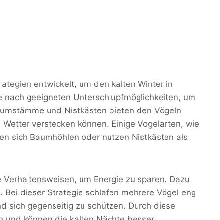
tegien entwickelt, um den kalten Winter in
e nach geeigneten Unterschlupfmöglichkeiten, um
Baumstämme und Nistkästen bieten den Vögeln
 Wetter verstecken können. Einige Vogelarten, wie
en sich Baumhöhlen oder nutzen Nistkästen als
e Verhaltensweisen, um Energie zu sparen. Dazu
. Bei dieser Strategie schlafen mehrere Vögel eng
d sich gegenseitig zu schützen. Durch diese
h und können die kalten Nächte besser