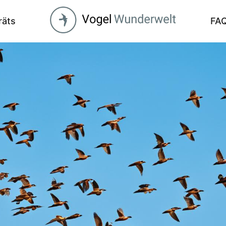
räts
FA