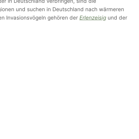
er in Deutschland verbringen, sind die
egionen und suchen in Deutschland nach wärmeren
en Invasionsvögeln gehören der
Erlenzeisig
und der