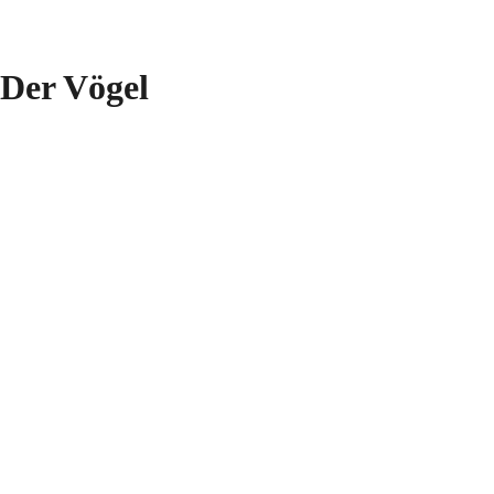
 Der Vögel