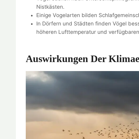
Nistkästen.
Einige Vogelarten bilden Schlafgemeinsc
In Dörfern und Städten finden Vögel be
höheren Lufttemperatur und verfügbaren
Auswirkungen Der Klima