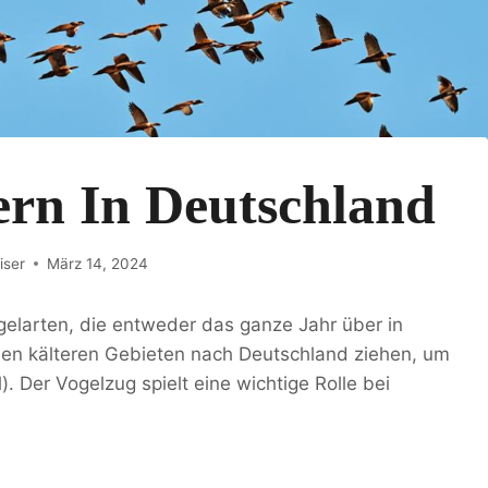
ern In Deutschland
iser
März 14, 2024
elarten, die entweder das ganze Jahr über in
den kälteren Gebieten nach Deutschland ziehen, um
). Der Vogelzug spielt eine wichtige Rolle bei