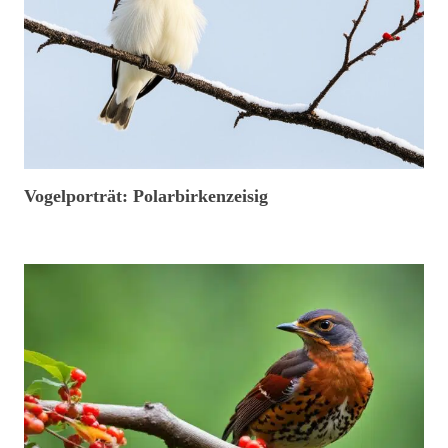
Vogelporträt: Polarbirkenzeisig