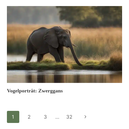
Vogelporträt: Zwerggans
Seitennavigation
Nächste
1
2
3
…
32
Seite