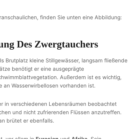
anschaulichen, finden Sie unten eine Abbildung:
ung Des Zwergtauchers
als Brutplatz kleine Stillgewässer, langsam fließende
ätze benötigt er eine ausgeprägte
hwimmblattvegetation. Außerdem ist es wichtig,
e an Wasserwirbellosen vorhanden ist.
her in verschiedenen Lebensräumen beobachtet
ichen und nicht zufrierenden Flüssen anzutreffen.
n brütet er ebenfalls.
t, vor allem in
Eurasien
und
Afrika
. Sein