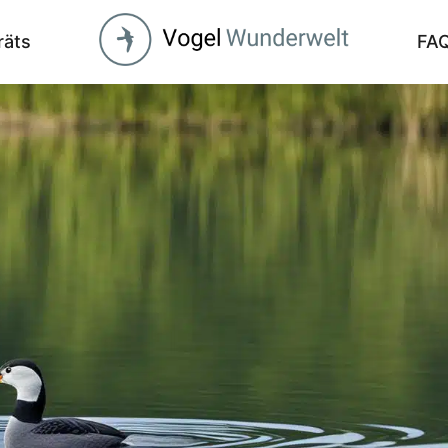
räts
FA