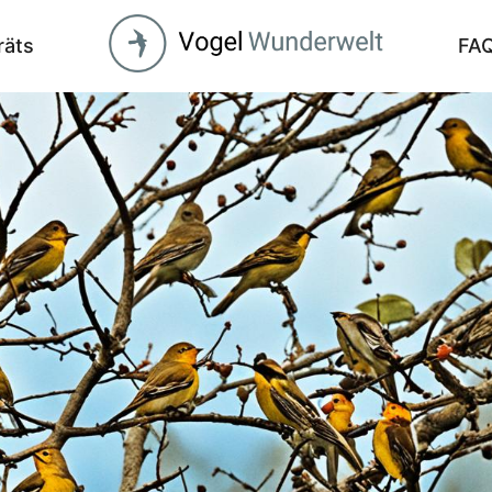
räts
FA