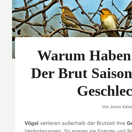
Warum Haben 
Der Brut Saiso
Geschle
Von
Jonas Kais
Vögel
verlieren außerhalb der Brutzeit ihre
G
Veränderungen. So sparen sie Energie und R