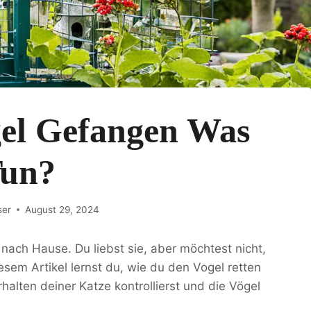
gel Gefangen Was
un?
ser
August 29, 2024
nach Hause. Du liebst sie, aber möchtest nicht,
iesem Artikel lernst du, wie du den Vogel retten
halten deiner Katze kontrollierst und die Vögel