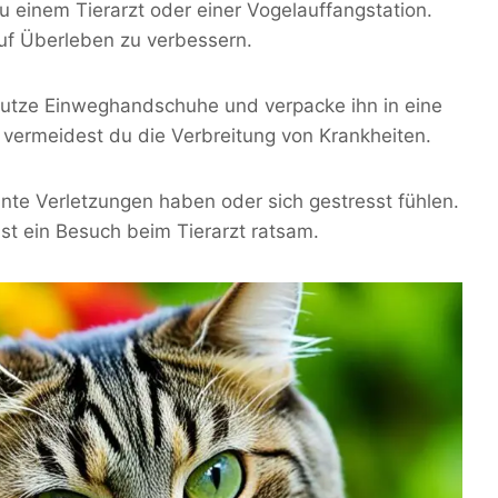
zu einem Tierarzt oder einer Vogelauffangstation.
auf Überleben zu verbessern.
. Nutze Einweghandschuhe und verpacke ihn in eine
 vermeidest du die Verbreitung von Krankheiten.
nnte Verletzungen haben oder sich gestresst fühlen.
st ein Besuch beim Tierarzt ratsam.