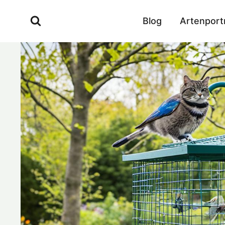
Zum
Inhalt
Blog
Artenport
springen