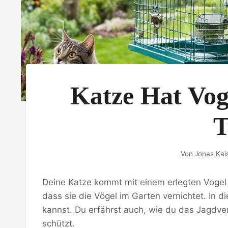
Katze Hat Vo
T
Von
Jonas Kai
Deine Katze kommt mit einem erlegten Vogel 
dass sie die Vögel im Garten vernichtet. In d
kannst. Du erfährst auch, wie du das Jagdver
schützt.