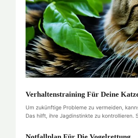
Verhaltenstraining Für Deine Katz
Um zukünftige Probleme zu vermeiden, kannst
Das hilft, ihre Jagdinstinkte zu kontrollieren.
Notfallplan Für Die Vogelrettung