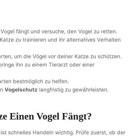
 Vogel fängt und versuche, den Vogel zu retten.
atze zu trainieren und ihr alternatives Verhalten
ten, um die Vögel vor deiner Katze zu schützen.
bringe ihn zu einem Tierarzt oder einer
arten bestmöglich zu helfen.
en
Vogelschutz
langfristig zu gewährleisten.
e Einen Vogel Fängt?
st schnelles Handeln wichtig. Prüfe zuerst, ob der