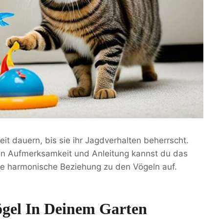
eit dauern, bis sie ihr Jagdverhalten beherrscht.
gen Aufmerksamkeit und Anleitung kannst du das
ine harmonische Beziehung zu den Vögeln auf.
el In Deinem Garten