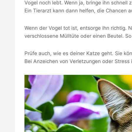
Vogel noch lebt. Wenn ja, bringe ihn schnell 
Ein Tierarzt kann dann helfen, die Chancen 
Wenn der Vogel tot ist, entsorge ihn richtig
verschlossene Mülltüte oder einen Beutel. So
Prüfe auch, wie es deiner Katze geht. Sie kö
Bei Anzeichen von Verletzungen oder Stress i