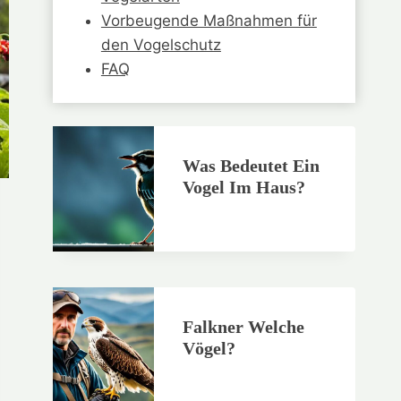
Vorbeugende Maßnahmen für
den Vogelschutz
FAQ
Was Bedeutet Ein
Vogel Im Haus?
Falkner Welche
Vögel?