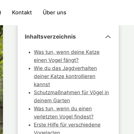
Q
Kontakt
Über uns
Inhaltsverzeichnis
Was tun, wenn deine Katze
einen Vogel fängt?
Wie du das Jagdverhalten
deiner Katze kontrollieren
kannst
Schutzmaßnahmen für Vögel in
deinem Garten
Was tun, wenn du einen
verletzten Vogel findest?
Erste Hilfe für verschiedene
Vogelarten