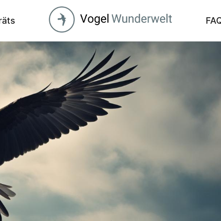
räts
FA