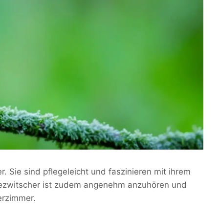
r. Sie sind pflegeleicht und faszinieren mit ihrem
gezwitscher ist zudem angenehm anzuhören und
erzimmer.