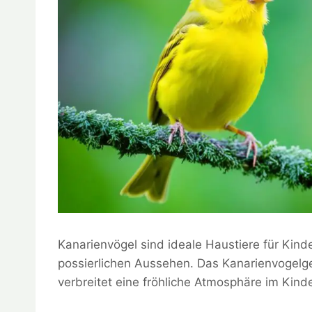
Kanarienvögel sind ideale Haustiere für Kinde
possierlichen Aussehen. Das Kanarienvogel
verbreitet eine fröhliche Atmosphäre im Kind