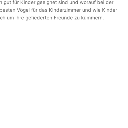
n gut für Kinder geeignet sind und worauf bei der
e besten Vögel für das Kinderzimmer und wie Kinder
ch um ihre gefiederten Freunde zu kümmern.