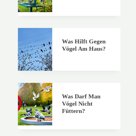
Was Hilft Gegen
Vögel Am Haus?
Was Darf Man
Vögel Nicht
Füttern?