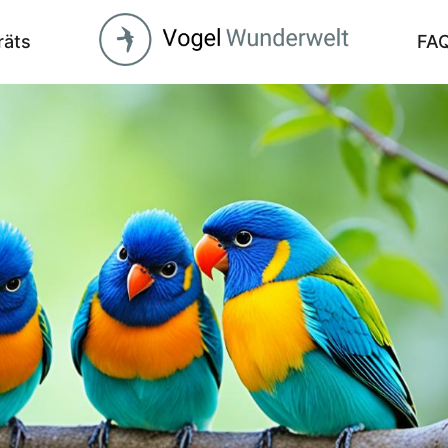
räts
FA