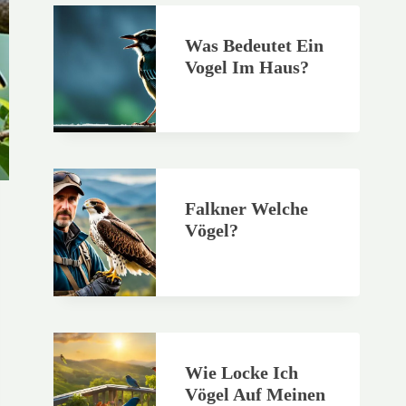
Was Bedeutet Ein
Vogel Im Haus?
Falkner Welche
Vögel?
Wie Locke Ich
Vögel Auf Meinen