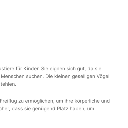
stiere für Kinder. Sie eignen sich gut, da sie
Menschen suchen. Die kleinen geselligen Vögel
stehlen.
n Freiflug zu ermöglichen, um ihre körperliche und
sicher, dass sie genügend Platz haben, um