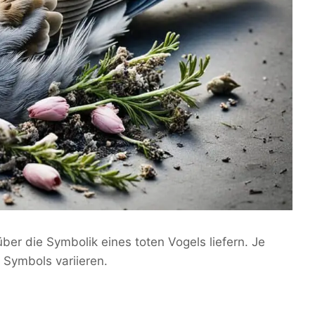
ber die Symbolik eines toten Vogels liefern. Je
 Symbols variieren.