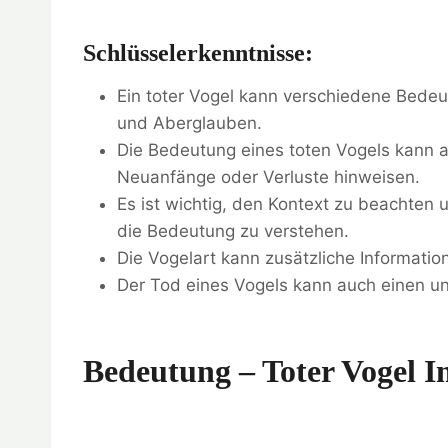
Schlüsselerkenntnisse:
Ein toter Vogel kann verschiedene Bede
und Aberglauben.
Die Bedeutung eines toten Vogels kann
Neuanfänge oder Verluste hinweisen.
Es ist wichtig, den Kontext zu beachten
die Bedeutung zu verstehen.
Die Vogelart kann zusätzliche Information
Der Tod eines Vogels kann auch einen un
Bedeutung – Toter Vogel I