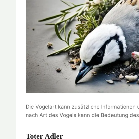
Die Vogelart kann zusätzliche Informationen ü
nach Art des Vogels kann die Bedeutung des
Toter Adler