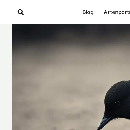
Zum
Inhalt
Blog
Artenport
springen