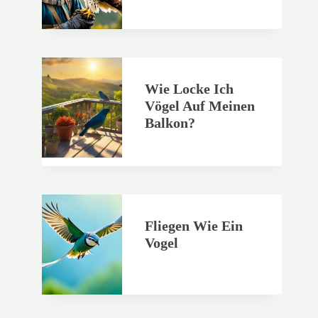
Wie Locke Ich
Vögel Auf Meinen
Balkon?
Fliegen Wie Ein
Vogel