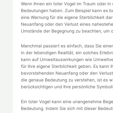
Wenn Ihnen ein toter Vogel im Traum oder in 
Bedeutungen haben. Zum Beispiel kann es b
eine Warnung für die eigene Sterblichkeit dar
Neuanfang oder den Verlust eines nahestehe
Umstände der Begegnung zu beachten, um di
Manchmal passiert es einfach, dass Sie einen
in der lebendigen Realität, ein solches Erle
kann auf Umweltauswirkungen wie Umweltve
für Ihre eigene Sterblichkeit geben. Es kann 
bevorstehenden Neuanfang oder den Verlust
die genaue Bedeutung zu verstehen, ist es 
berücksichtigen und Ihre persönliche Symbo
Ein toter Vogel kann eine unangenehme Begeg
Bedeutung. Indem Sie sich mit dieser Bedeu