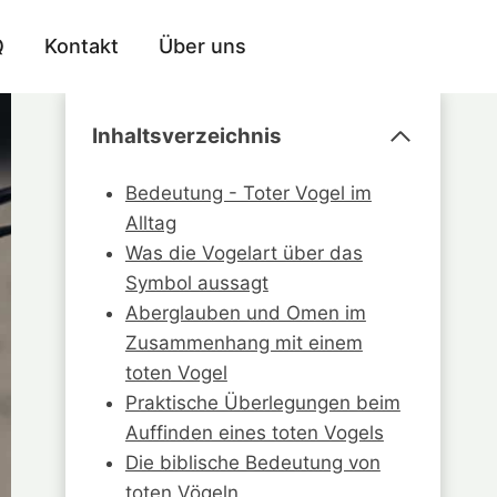
Q
Kontakt
Über uns
Inhaltsverzeichnis
Bedeutung - Toter Vogel im
Alltag
Was die Vogelart über das
Symbol aussagt
Aberglauben und Omen im
Zusammenhang mit einem
toten Vogel
Praktische Überlegungen beim
Auffinden eines toten Vogels
Die biblische Bedeutung von
toten Vögeln