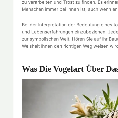
zu verarbeiten und Trost zu finden. Es erinne
Menschen immer bei Ihnen ist, auch wenn er p
Bei der Interpretation der Bedeutung eines tot
und Lebenserfahrungen einzubeziehen. Jeder
zur symbolischen Welt. Hören Sie auf Ihr Bau
Weisheit Ihnen den richtigen Weg weisen wir
Was Die Vogelart Über Da