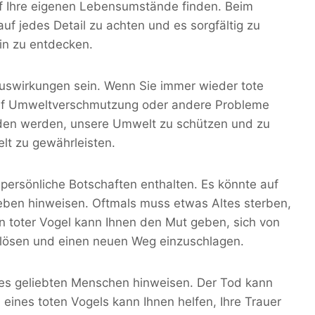
f Ihre eigenen Lebensumstände finden. Beim
auf jedes Detail zu achten und es sorgfältig zu
in zu entdecken.
auswirkungen sein. Wenn Sie immer wieder tote
auf Umweltverschmutzung oder andere Probleme
anden werden, unsere Umwelt zu schützen und zu
lt zu gewährleisten.
persönliche Botschaften enthalten. Es könnte auf
ben hinweisen. Oftmals muss etwas Altes sterben,
 toter Vogel kann Ihnen den Mut geben, sich von
lösen und einen neuen Weg einzuschlagen.
ines geliebten Menschen hinweisen. Der Tod kann
eines toten Vogels kann Ihnen helfen, Ihre Trauer