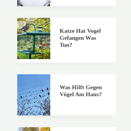
Katze Hat Vogel
Gefangen Was
Tun?
Was Hilft Gegen
Vögel Am Haus?