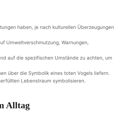
utungen haben, je nach kulturellen Überzeugungen
 auf Umweltverschmutzung, Warnungen,
 und auf die spezifischen Umstände zu achten, um
en über die Symbolik eines toten Vogels liefern.
erfüllten Lebenstraum symbolisieren.
m Alltag