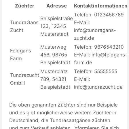
Züchter
Adresse
Kontaktinformationen
Telefon: 0123456789
Beispielstraße
TundraGans
E-Mail:
123, 12345
Zucht
info@tundragans-
Musterstadt
zucht.de
Musterweg
Telefon: 9876543210
Feldgans
456, 98765
E-Mail:
info@feldgans-
Farm
Beispielstadt
farm.de
Musterplatz
Telefon: 55555555
Tundrazucht
789, 54321
E-Mail:
GmbH
Beispielstadt
info@tundrazucht.de
Die oben genannten Züchter sind nur Beispiele
und es gibt möglicherweise weitere Züchter in
Deutschland, die Tundrasaatgänse züchten
und zum Verkauf anbieten. Informieren Sie sich