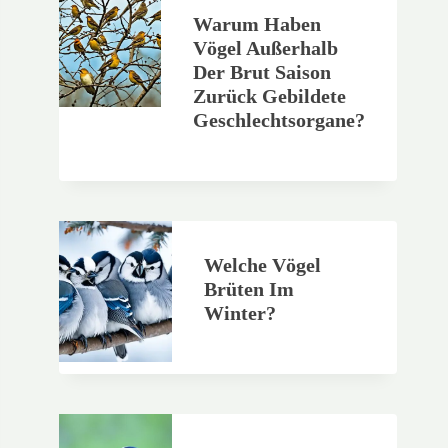
Warum Haben
Vögel Außerhalb
Der Brut Saison
Zurück Gebildete
Geschlechtsorgane?
Welche Vögel
Brüten Im
Winter?