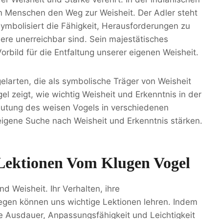
den Menschen den Weg zur Weisheit. Der Adler steht
 symbolisiert die Fähigkeit, Herausforderungen zu
ere unerreichbar sind. Sein majestätisches
Vorbild für die Entfaltung unserer eigenen Weisheit.
gelarten, die als symbolische Träger von Weisheit
 zeigt, wie wichtig Weisheit und Erkenntnis in der
eutung des weisen Vogels in verschiedenen
eigene Suche nach Weisheit und Erkenntnis stärken.
 Lektionen Vom Klugen Vogel
nd Weisheit. Ihr Verhalten, ihre
iegen können uns wichtige Lektionen lehren. Indem
ie Ausdauer, Anpassungsfähigkeit und Leichtigkeit