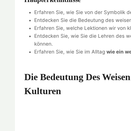
Erfahren Sie, wie Sie von der Symbolik d
Entdecken Sie die Bedeutung des weisen
Erfahren Sie, welche Lektionen wir von 
Entdecken Sie, wie Sie die Lehren des we
können.
Erfahren Sie, wie Sie im Alltag
wie ein w
Die Bedeutung Des Weisen 
Kulturen