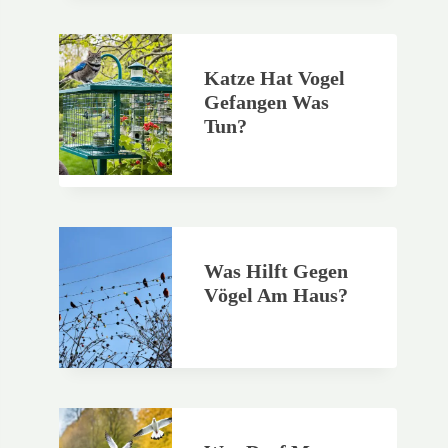
Katze Hat Vogel
Gefangen Was
Tun?
Was Hilft Gegen
Vögel Am Haus?