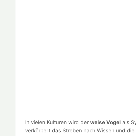
In vielen Kulturen wird der
weise Vogel
als S
verkörpert das Streben nach Wissen und die Fä