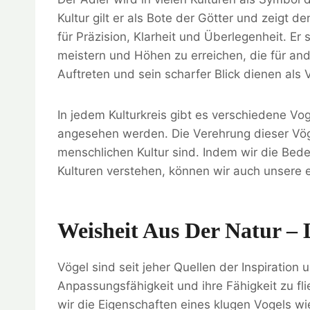
Kultur gilt er als Bote der Götter und zeigt 
für Präzision, Klarheit und Überlegenheit. Er
meistern und Höhen zu erreichen, die für and
Auftreten und sein scharfer Blick dienen als 
In jedem Kulturkreis gibt es verschiedene Vo
angesehen werden. Die Verehrung dieser Vögel
menschlichen Kultur sind. Indem wir die Bed
Kulturen verstehen, können wir auch unsere 
Weisheit Aus Der Natur –
Vögel sind seit jeher Quellen der Inspiration u
Anpassungsfähigkeit und ihre Fähigkeit zu fl
wir die Eigenschaften eines klugen Vogels w