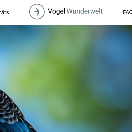
räts
FA