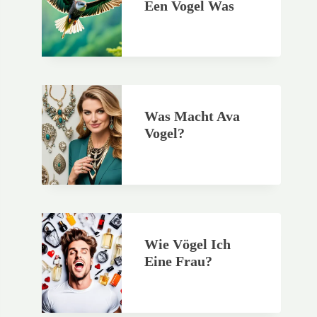
Een Vogel Was
Was Macht Ava
Vogel?
Wie Vögel Ich
Eine Frau?