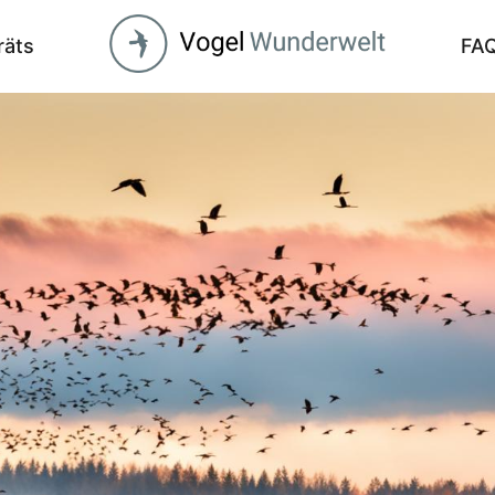
räts
FA