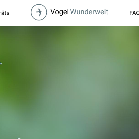
räts
FA