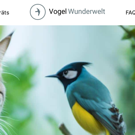
räts
FA