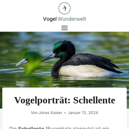
Zum
Inhalt
springen
Vogelporträt: Schellente
Von
Jonas Kaiser
Januar 13, 2024
Die
Schellente
(Bucephala clangula) ist ein