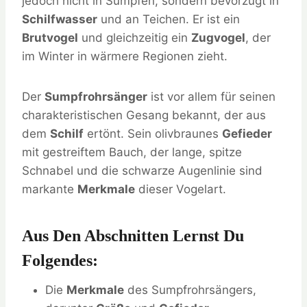
jedoch nicht in Sümpfen, sondern bevorzugt in
Schilfwasser
und an Teichen. Er ist ein
Brutvogel
und gleichzeitig ein
Zugvogel
, der
im Winter in wärmere Regionen zieht.
Der
Sumpfrohrsänger
ist vor allem für seinen
charakteristischen Gesang bekannt, der aus
dem
Schilf
ertönt. Sein olivbraunes
Gefieder
mit gestreiftem Bauch, der lange, spitze
Schnabel und die schwarze Augenlinie sind
markante
Merkmale
dieser Vogelart.
Aus Den Abschnitten Lernst Du
Folgendes:
Die
Merkmale
des Sumpfrohrsängers,