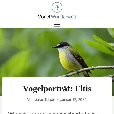
Zum
Inhalt
springen
Vogelporträt: Fitis
Von
Jonas Kaiser
Januar 12, 2024
Willkommen zu unserem
Vogelporträt
über