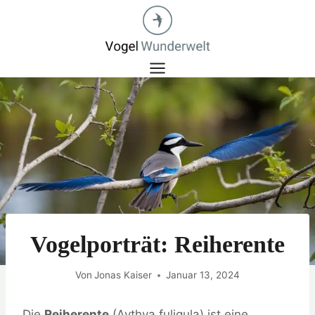
Zum
Inhalt
springen
Vogelporträt: Reiherente
Von
Jonas Kaiser
Januar 13, 2024
Die
Reiherente
(Aythya fuligula) ist eine