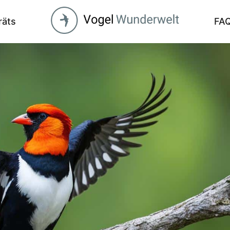
räts
FA