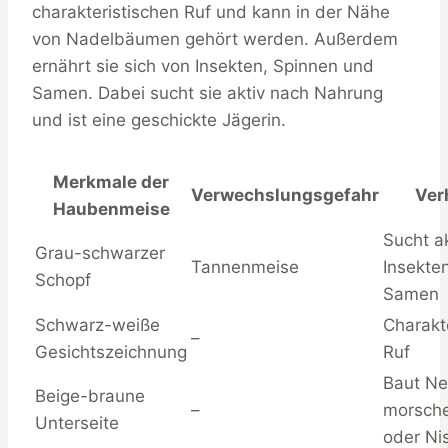
charakteristischen Ruf und kann in der Nähe
von Nadelbäumen gehört werden. Außerdem
ernährt sie sich von Insekten, Spinnen und
Samen. Dabei sucht sie aktiv nach Nahrung
und ist eine geschickte Jägerin.
Merkmale der
Verwechslungsgefahr
Ver
Haubenmeise
Sucht a
Grau-schwarzer
Tannenmeise
Insekte
Schopf
Samen
Schwarz-weiße
Charakte
–
Gesichtszeichnung
Ruf
Baut Ne
Beige-braune
–
morsch
Unterseite
oder Ni