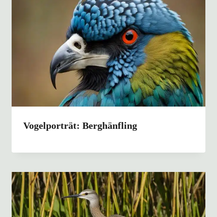
Vogelporträt: Berghänfling