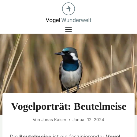
Zum
Inhalt
springen
Vogelporträt: Beutelmeise
Von
Jonas Kaiser
Januar 12, 2024
Die
Beutelmeise
ist ein faszinierender
Vogel
,