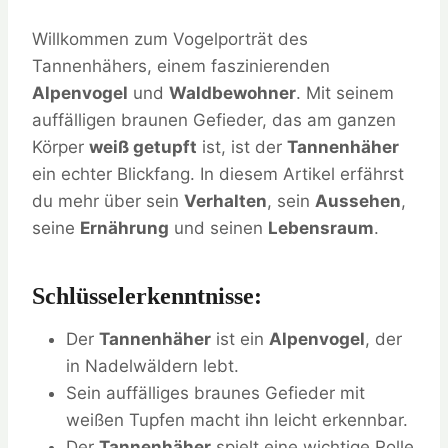
Willkommen zum Vogelporträt des
Tannenhähers, einem faszinierenden
Alpenvogel
und
Waldbewohner
. Mit seinem
auffälligen braunen Gefieder, das am ganzen
Körper
weiß getupft
ist, ist der
Tannenhäher
ein echter Blickfang. In diesem Artikel erfährst
du mehr über sein
Verhalten
, sein
Aussehen
,
seine
Ernährung
und seinen
Lebensraum
.
Schlüsselerkenntnisse:
Der
Tannenhäher
ist ein
Alpenvogel
, der
in Nadelwäldern lebt.
Sein auffälliges braunes Gefieder mit
weißen Tupfen macht ihn leicht erkennbar.
Der
Tannenhäher
spielt eine wichtige Rolle