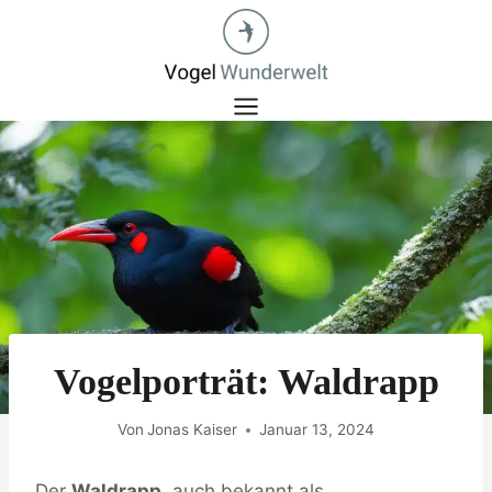
Zum
Inhalt
springen
Vogelporträt: Waldrapp
Von
Jonas Kaiser
Januar 13, 2024
Der
Waldrapp
, auch bekannt als