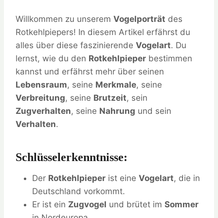
Willkommen zu unserem
Vogelporträt
des
Rotkehlpiepers! In diesem Artikel erfährst du
alles über diese faszinierende
Vogelart
. Du
lernst, wie du den
Rotkehlpieper
bestimmen
kannst und erfährst mehr über seinen
Lebensraum
, seine
Merkmale
, seine
Verbreitung
, seine
Brutzeit
, sein
Zugverhalten
, seine
Nahrung
und sein
Verhalten
.
Schlüsselerkenntnisse:
Der
Rotkehlpieper
ist eine
Vogelart
, die in
Deutschland vorkommt.
Er ist ein
Zugvogel
und brütet im
Sommer
in Nordeuropa.