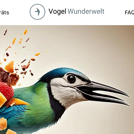
räts
FA