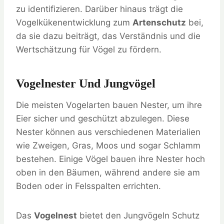
zu identifizieren. Darüber hinaus trägt die
Vogelkükenentwicklung zum
Artenschutz
bei,
da sie dazu beiträgt, das Verständnis und die
Wertschätzung für Vögel zu fördern.
Vogelnester Und Jungvögel
Die meisten Vogelarten bauen Nester, um ihre
Eier sicher und geschützt abzulegen. Diese
Nester können aus verschiedenen Materialien
wie Zweigen, Gras, Moos und sogar Schlamm
bestehen. Einige Vögel bauen ihre Nester hoch
oben in den Bäumen, während andere sie am
Boden oder in Felsspalten errichten.
Das
Vogelnest
bietet den Jungvögeln Schutz