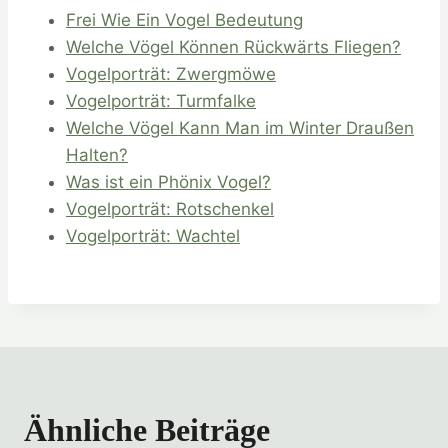
Frei Wie Ein Vogel Bedeutung
Welche Vögel Können Rückwärts Fliegen?
Vogelporträt: Zwergmöwe
Vogelporträt: Turmfalke
Welche Vögel Kann Man im Winter Draußen
Halten?
Was ist ein Phönix Vogel?
Vogelporträt: Rotschenkel
Vogelporträt: Wachtel
Ähnliche Beiträge