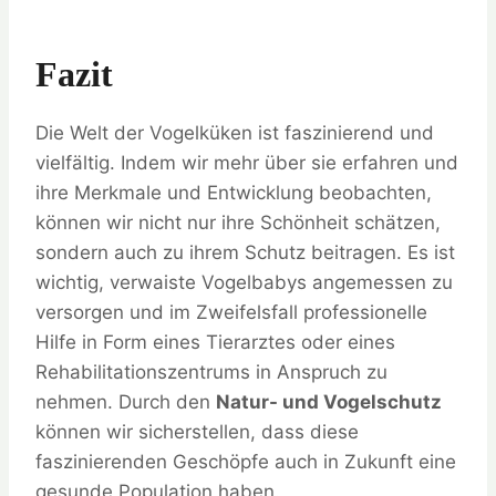
Fazit
Die Welt der Vogelküken ist faszinierend und
vielfältig. Indem wir mehr über sie erfahren und
ihre Merkmale und Entwicklung beobachten,
können wir nicht nur ihre Schönheit schätzen,
sondern auch zu ihrem Schutz beitragen. Es ist
wichtig, verwaiste Vogelbabys angemessen zu
versorgen und im Zweifelsfall professionelle
Hilfe in Form eines Tierarztes oder eines
Rehabilitationszentrums in Anspruch zu
nehmen. Durch den
Natur- und Vogelschutz
können wir sicherstellen, dass diese
faszinierenden Geschöpfe auch in Zukunft eine
gesunde Population haben.