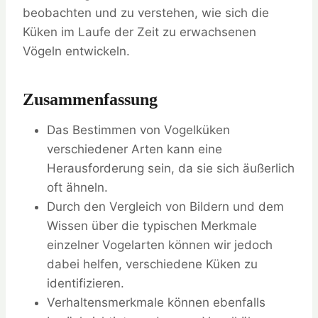
beobachten und zu verstehen, wie sich die
Küken im Laufe der Zeit zu erwachsenen
Vögeln entwickeln.
Zusammenfassung
Das Bestimmen von Vogelküken
verschiedener Arten kann eine
Herausforderung sein, da sie sich äußerlich
oft ähneln.
Durch den Vergleich von Bildern und dem
Wissen über die typischen Merkmale
einzelner Vogelarten können wir jedoch
dabei helfen, verschiedene Küken zu
identifizieren.
Verhaltensmerkmale können ebenfalls