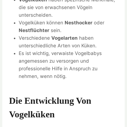
die sie von erwachsenen Vögeln
unterscheiden.
Vogelküken können
Nesthocker
oder
Nestflüchter
sein.
Verschiedene
Vogelarten
haben
unterschiedliche Arten von Küken.
Es ist wichtig, verwaiste Vogelbabys
angemessen zu versorgen und
professionelle Hilfe in Anspruch zu
nehmen, wenn nötig.
Die Entwicklung Von
Vogelküken