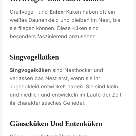
Greifvogel- und
Eulen
-Küken haben oft ein
weißes Daunenkleid und bleiben im Nest, bis
sie fliegen können. Diese Küken sind
besonders faszinierend anzusehen.
Singvogelküken
Singvogelküken
sind Nesthocker und
verlassen das Nest erst, wenn sie ihr
Jugendkleid entwickelt haben. Sie sind klein
und niedlich und entwickeln im Laufe der Zeit
ihr charakteristisches Gefieder.
Gänseküken Und Entenküken