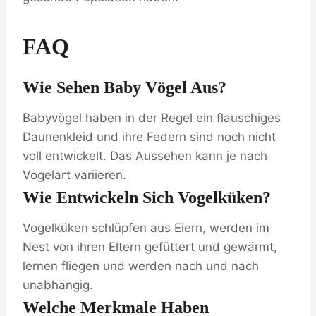
FAQ
Wie Sehen Baby Vögel Aus?
Babyvögel haben in der Regel ein flauschiges
Daunenkleid und ihre Federn sind noch nicht
voll entwickelt. Das Aussehen kann je nach
Vogelart variieren.
Wie Entwickeln Sich Vogelküken?
Vogelküken schlüpfen aus Eiern, werden im
Nest von ihren Eltern gefüttert und gewärmt,
lernen fliegen und werden nach und nach
unabhängig.
Welche Merkmale Haben