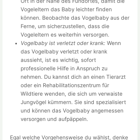
Ort in der Nähe des Fundortes, damit die
Vogeleltern das Baby leichter finden
können. Beobachte das Vogelbaby aus der
Ferne, um sicherzustellen, dass die
Vogeleltern es weiterhin versorgen.
Vogelbaby ist verletzt oder krank:
Wenn
das Vogelbaby verletzt oder krank
aussieht, ist es wichtig, sofort
professionelle Hilfe in Anspruch zu
nehmen. Du kannst dich an einen Tierarzt
oder ein Rehabilitationszentrum für
Wildtiere wenden, die sich um verwaiste
Jungvögel kümmern. Sie sind spezialisiert
und können das Vogelbaby angemessen
versorgen und aufpäppeln.
Egal welche Vorgehensweise du wählst, denke