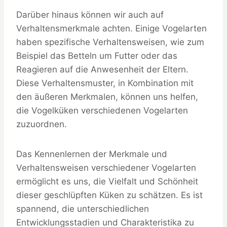
Darüber hinaus können wir auch auf
Verhaltensmerkmale achten. Einige Vogelarten
haben spezifische Verhaltensweisen, wie zum
Beispiel das Betteln um Futter oder das
Reagieren auf die Anwesenheit der Eltern.
Diese Verhaltensmuster, in Kombination mit
den äußeren Merkmalen, können uns helfen,
die Vogelküken verschiedenen Vogelarten
zuzuordnen.
Das Kennenlernen der Merkmale und
Verhaltensweisen verschiedener Vogelarten
ermöglicht es uns, die Vielfalt und Schönheit
dieser geschlüpften Küken zu schätzen. Es ist
spannend, die unterschiedlichen
Entwicklungsstadien und Charakteristika zu