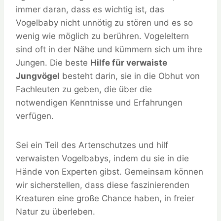
immer daran, dass es wichtig ist, das
Vogelbaby nicht unnötig zu stören und es so
wenig wie möglich zu berühren. Vogeleltern
sind oft in der Nähe und kümmern sich um ihre
Jungen. Die beste
Hilfe für verwaiste
Jungvögel
besteht darin, sie in die Obhut von
Fachleuten zu geben, die über die
notwendigen Kenntnisse und Erfahrungen
verfügen.
Sei ein Teil des Artenschutzes und hilf
verwaisten Vogelbabys, indem du sie in die
Hände von Experten gibst. Gemeinsam können
wir sicherstellen, dass diese faszinierenden
Kreaturen eine große Chance haben, in freier
Natur zu überleben.