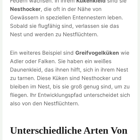
Federn wachsen. In ihrem
Kükenkleid
sind sie
Nesthocker
, die oft in der Nähe von
Gewässern in speziellen Entennestern leben.
Sobald sie flugfähig sind, verlassen sie das
Nest und werden zu Nestflüchtern.
Ein weiteres Beispiel sind
Greifvogelküken
wie
Adler oder Falken. Sie haben ein weißes
Daunenkleid, das ihnen hilft, sich in ihrem Nest
zu tarnen. Diese Küken sind Nesthocker und
bleiben im Nest, bis sie groß genug sind, um zu
fliegen. Ihr Entwicklungspfad unterscheidet sich
also von den Nestflüchtern.
Unterschiedliche Arten Von