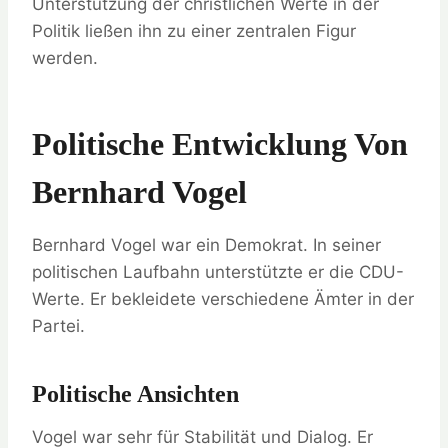
Unterstützung der christlichen Werte in der
Politik ließen ihn zu einer zentralen Figur
werden.
Politische Entwicklung Von
Bernhard Vogel
Bernhard Vogel war ein Demokrat. In seiner
politischen Laufbahn unterstützte er die CDU-
Werte. Er bekleidete verschiedene Ämter in der
Partei.
Politische Ansichten
Vogel war sehr für Stabilität und Dialog. Er