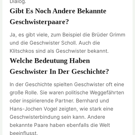
Dialog.
Gibt Es Noch Andere Bekannte
Geschwisterpaare?
Ja, es gibt viele, zum Beispiel die Brüder Grimm
und die Geschwister Scholl. Auch die
Klitschkos sind als Geschwister bekannt.
Welche Bedeutung Haben
Geschwister In Der Geschichte?
In der Geschichte spielten Geschwister oft eine
große Rolle. Sie waren politische Weggefährten
oder inspirierende Partner. Bernhard und
Hans-Jochen Vogel zeigten, wie stark eine
Geschwisterbindung sein kann. Andere
bekannte Paare haben ebenfalls die Welt
beeinflusst.