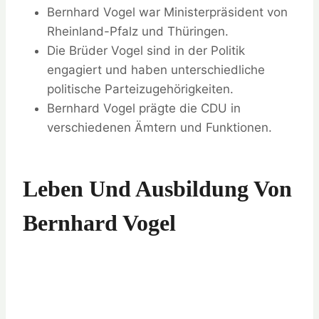
Bernhard Vogel war Ministerpräsident von
Rheinland-Pfalz und Thüringen.
Die Brüder Vogel sind in der Politik
engagiert und haben unterschiedliche
politische Parteizugehörigkeiten.
Bernhard Vogel prägte die CDU in
verschiedenen Ämtern und Funktionen.
Leben Und Ausbildung Von
Bernhard Vogel