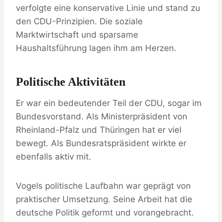
verfolgte eine konservative Linie und stand zu
den CDU-Prinzipien. Die soziale
Marktwirtschaft und sparsame
Haushaltsführung lagen ihm am Herzen.
Politische Aktivitäten
Er war ein bedeutender Teil der CDU, sogar im
Bundesvorstand. Als Ministerpräsident von
Rheinland-Pfalz und Thüringen hat er viel
bewegt. Als Bundesratspräsident wirkte er
ebenfalls aktiv mit.
Vogels politische Laufbahn war geprägt von
praktischer Umsetzung. Seine Arbeit hat die
deutsche Politik geformt und vorangebracht.