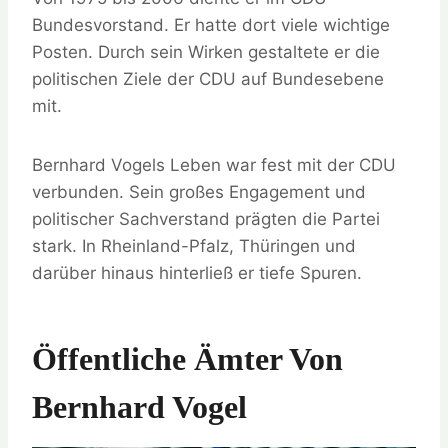
Bundesvorstand. Er hatte dort viele wichtige
Posten. Durch sein Wirken gestaltete er die
politischen Ziele der CDU auf Bundesebene
mit.
Bernhard Vogels Leben war fest mit der CDU
verbunden. Sein großes Engagement und
politischer Sachverstand prägten die Partei
stark. In Rheinland-Pfalz, Thüringen und
darüber hinaus hinterließ er tiefe Spuren.
Öffentliche Ämter Von
Bernhard Vogel