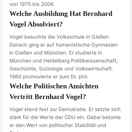
von 1975 bis 2006.
Welche Ausbildung Hat Bernhard
Vogel Absolviert?
Vogel besuchte die Volksschule in Gießen.
Danach ging er auf humanistische Gymnasien
in Gießen und München. Er studierte in
München und Heidelberg Politikwissenschaft,
Geschichte, Soziologie und Volkswirtschaft.
1960 promovierte er zum Dr. phil.
Welche Politischen Ansichten
Vertritt Bernhard Vogel?
Vogel stand fest zur Demokratie. Er setzte sich
stark für die Werte der CDU ein. Dabei betonte
er den Wert von politischer Stabilität und