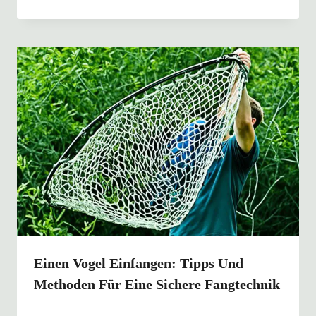
Einen Vogel Einfangen: Tipps Und
Methoden Für Eine Sichere Fangtechnik