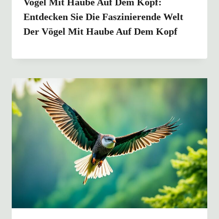
Vogel Mit Haube Auf Dem Kopf:
Entdecken Sie Die Faszinierende Welt
Der Vögel Mit Haube Auf Dem Kopf