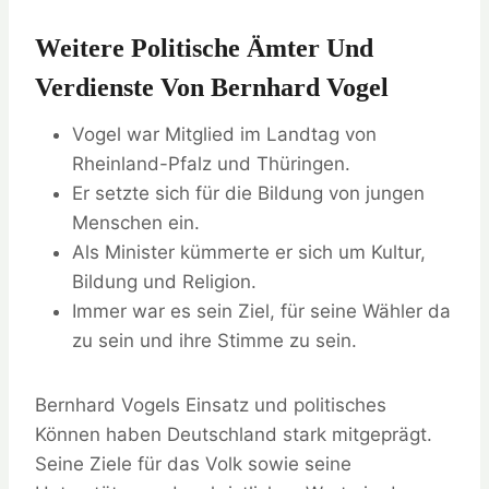
Weitere Politische Ämter Und
Verdienste Von Bernhard Vogel
Vogel war Mitglied im Landtag von
Rheinland-Pfalz und Thüringen.
Er setzte sich für die Bildung von jungen
Menschen ein.
Als Minister kümmerte er sich um Kultur,
Bildung und Religion.
Immer war es sein Ziel, für seine Wähler da
zu sein und ihre Stimme zu sein.
Bernhard Vogels Einsatz und politisches
Können haben Deutschland stark mitgeprägt.
Seine Ziele für das Volk sowie seine