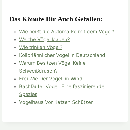
Das Könnte Dir Auch Gefallen:
Wie heißt die Automarke mit dem Vogel?
Welche Vögel klauen?
Wie trinken Vögel?
Kolibriähnlicher Vogel in Deutschland
Warum Besitzen Vögel Keine
Schweißdrüsen?
Frei Wie Der Vogel Im Wind
Bachläufer Vogel: Eine faszinierende
Spezies
Vogelhaus Vor Katzen Schützen