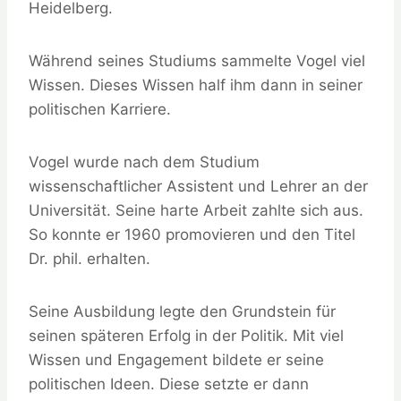
Heidelberg.
Während seines Studiums sammelte Vogel viel
Wissen. Dieses Wissen half ihm dann in seiner
politischen Karriere.
Vogel wurde nach dem Studium
wissenschaftlicher Assistent und Lehrer an der
Universität. Seine harte Arbeit zahlte sich aus.
So konnte er 1960 promovieren und den Titel
Dr. phil. erhalten.
Seine Ausbildung legte den Grundstein für
seinen späteren Erfolg in der Politik. Mit viel
Wissen und Engagement bildete er seine
politischen Ideen. Diese setzte er dann