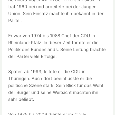
trat 1960 bei und arbeitete bei der Jungen
Union. Sein Einsatz machte ihn bekannt in der
Partei.
Er war von 1974 bis 1988 Chef der CDU in
Rheinland-Pfalz. In dieser Zeit formte er die
Politik des Bundeslands. Seine Leitung brachte
der Partei viele Erfolge.
Später, ab 1993, leitete er die CDU in
Thüringen. Auch dort beeinflusste er die
politische Szene stark. Sein Blick für das Wohl
der Bürger und seine Weitsicht machten ihn
sehr beliebt.
Von 1975 bis 2006 diente er im CDU-