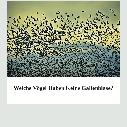
Welche Vögel Haben Keine Gallenblase?