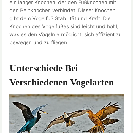
ein langer Knochen, der den Fußknochen mit
den Beinknochen verbindet. Dieser Knochen
gibt dem Vogelfuß Stabilität und Kraft. Die
Knochen des Vogelfußes sind leicht und hohl,
was es den Vögeln ermöglicht, sich effizient zu
bewegen und zu fliegen.
Unterschiede Bei
Verschiedenen Vogelarten