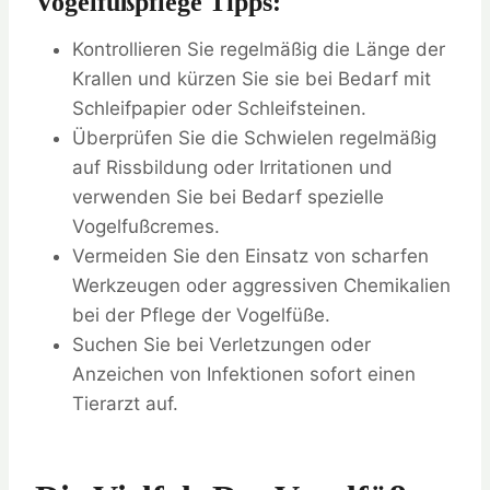
Vogelfußpflege Tipps:
Kontrollieren Sie regelmäßig die Länge der
Krallen und kürzen Sie sie bei Bedarf mit
Schleifpapier oder Schleifsteinen.
Überprüfen Sie die Schwielen regelmäßig
auf Rissbildung oder Irritationen und
verwenden Sie bei Bedarf spezielle
Vogelfußcremes.
Vermeiden Sie den Einsatz von scharfen
Werkzeugen oder aggressiven Chemikalien
bei der Pflege der Vogelfüße.
Suchen Sie bei Verletzungen oder
Anzeichen von Infektionen sofort einen
Tierarzt auf.