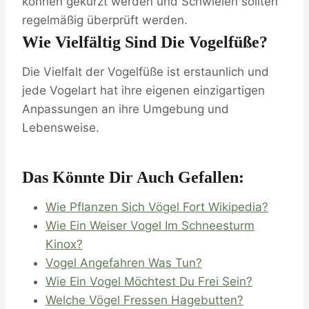
können gekürzt werden und Schwielen sollten
regelmäßig überprüft werden.
Wie Vielfältig Sind Die Vogelfüße?
Die Vielfalt der Vogelfüße ist erstaunlich und
jede Vogelart hat ihre eigenen einzigartigen
Anpassungen an ihre Umgebung und
Lebensweise.
Das Könnte Dir Auch Gefallen:
Wie Pflanzen Sich Vögel Fort Wikipedia?
Wie Ein Weiser Vogel Im Schneesturm
Kinox?
Vogel Angefahren Was Tun?
Wie Ein Vogel Möchtest Du Frei Sein?
Welche Vögel Fressen Hagebutten?