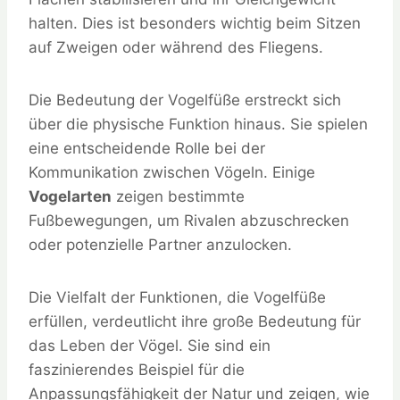
halten. Dies ist besonders wichtig beim Sitzen
auf Zweigen oder während des Fliegens.
Die Bedeutung der Vogelfüße erstreckt sich
über die physische Funktion hinaus. Sie spielen
eine entscheidende Rolle bei der
Kommunikation zwischen Vögeln. Einige
Vogelarten
zeigen bestimmte
Fußbewegungen, um Rivalen abzuschrecken
oder potenzielle Partner anzulocken.
Die Vielfalt der Funktionen, die Vogelfüße
erfüllen, verdeutlicht ihre große Bedeutung für
das Leben der Vögel. Sie sind ein
faszinierendes Beispiel für die
Anpassungsfähigkeit der Natur und zeigen, wie