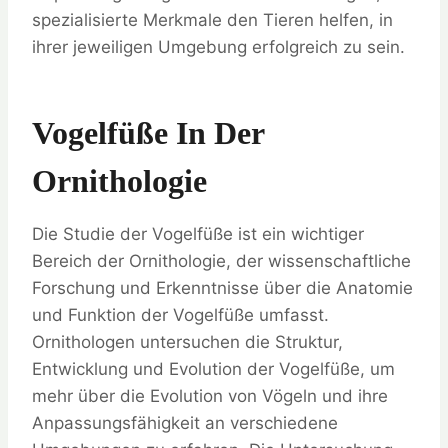
spezialisierte Merkmale den Tieren helfen, in
ihrer jeweiligen Umgebung erfolgreich zu sein.
Vogelfüße In Der
Ornithologie
Die Studie der Vogelfüße ist ein wichtiger
Bereich der Ornithologie, der wissenschaftliche
Forschung und Erkenntnisse über die Anatomie
und Funktion der Vogelfüße umfasst.
Ornithologen untersuchen die Struktur,
Entwicklung und Evolution der Vogelfüße, um
mehr über die Evolution von Vögeln und ihre
Anpassungsfähigkeit an verschiedene