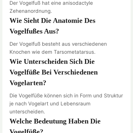
Der Vogelfuß hat eine anisodactyle
Zehenanordnung.
Wie Sieht Die Anatomie Des
Vogelfußes Aus?
Der Vogelfuß besteht aus verschiedenen
Knochen wie dem Tarsometatarsus.
Wie Unterscheiden Sich Die
Vogelfüße Bei Verschiedenen
Vogelarten?
Die Vogelfüße können sich in Form und Struktur
je nach Vogelart und Lebensraum
unterscheiden.
Welche Bedeutung Haben Die
Vogelfüße?