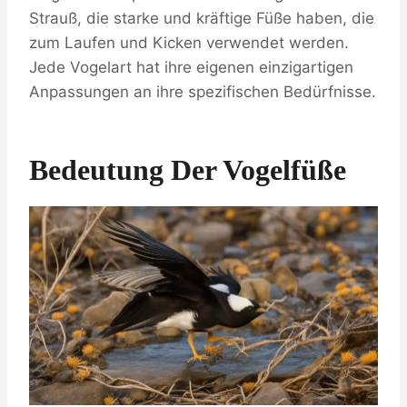
Strauß, die starke und kräftige Füße haben, die
zum Laufen und Kicken verwendet werden.
Jede Vogelart hat ihre eigenen einzigartigen
Anpassungen an ihre spezifischen Bedürfnisse.
Bedeutung Der Vogelfüße