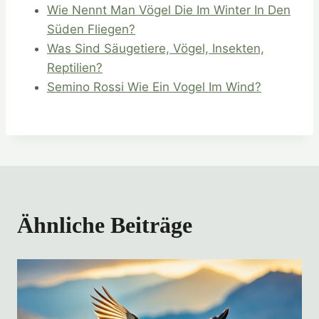
Wie Nennt Man Vögel Die Im Winter In Den
Süden Fliegen?
Was Sind Säugetiere, Vögel, Insekten,
Reptilien?
Semino Rossi Wie Ein Vogel Im Wind?
Ähnliche Beiträge