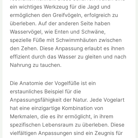
ein wichtiges Werkzeug für die Jagd und
ermöglichen den Greifvögeln, erfolgreich zu
überleben. Auf der anderen Seite haben
Wasservögel, wie Enten und Schwäne,
spezielle Füße mit Schwimmhäuten zwischen
den Zehen. Diese Anpassung erlaubt es ihnen
effizient durch das Wasser zu gleiten und nach
Nahrung zu tauchen.
Die Anatomie der Vogelfüße ist ein
erstaunliches Beispiel für die
Anpassungsfähigkeit der Natur. Jede Vogelart
hat eine einzigartige Kombination von
Merkmalen, die es ihr ermöglicht, in ihrem
spezifischen Lebensraum zu überleben. Diese
vielfältigen Anpassungen sind ein Zeugnis für