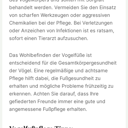
behandelt werden. Vermeiden Sie den Einsatz
von scharfen Werkzeugen oder aggressiven
Chemikalien bei der Pflege. Bei Verletzungen
oder Anzeichen von Infektionen ist es ratsam,
sofort einen Tierarzt aufzusuchen.
Das Wohlbefinden der Vogelfüße ist
entscheidend für die Gesamtkörpergesundheit
der Vögel. Eine regelmäßige und achtsame
Pflege hilft dabei, die Fußgesundheit zu
erhalten und mögliche Probleme frühzeitig zu
erkennen. Achten Sie darauf, dass Ihre
gefiederten Freunde immer eine gute und
angemessene Fußpflege erhalten.