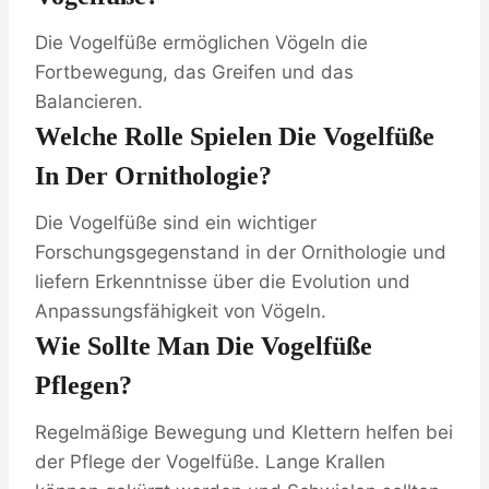
Die Vogelfüße ermöglichen Vögeln die
Fortbewegung, das Greifen und das
Balancieren.
Welche Rolle Spielen Die Vogelfüße
In Der Ornithologie?
Die Vogelfüße sind ein wichtiger
Forschungsgegenstand in der Ornithologie und
liefern Erkenntnisse über die Evolution und
Anpassungsfähigkeit von Vögeln.
Wie Sollte Man Die Vogelfüße
Pflegen?
Regelmäßige Bewegung und Klettern helfen bei
der Pflege der Vogelfüße. Lange Krallen