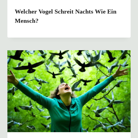
Welcher Vogel Schreit Nachts Wie Ein
Mensch?