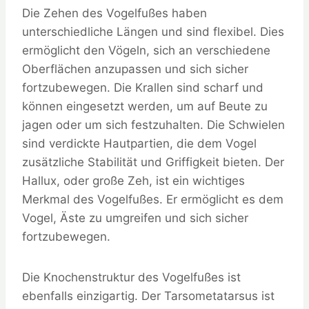
Die Zehen des Vogelfußes haben
unterschiedliche Längen und sind flexibel. Dies
ermöglicht den Vögeln, sich an verschiedene
Oberflächen anzupassen und sich sicher
fortzubewegen. Die Krallen sind scharf und
können eingesetzt werden, um auf Beute zu
jagen oder um sich festzuhalten. Die Schwielen
sind verdickte Hautpartien, die dem Vogel
zusätzliche Stabilität und Griffigkeit bieten. Der
Hallux, oder große Zeh, ist ein wichtiges
Merkmal des Vogelfußes. Er ermöglicht es dem
Vogel, Äste zu umgreifen und sich sicher
fortzubewegen.
Die Knochenstruktur des Vogelfußes ist
ebenfalls einzigartig. Der Tarsometatarsus ist