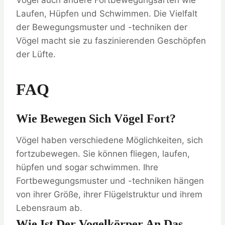
Vögel auch andere Fortbewegungsarten wie
Laufen, Hüpfen und Schwimmen. Die Vielfalt
der Bewegungsmuster und -techniken der
Vögel macht sie zu faszinierenden Geschöpfen
der Lüfte.
FAQ
Wie Bewegen Sich Vögel Fort?
Vögel haben verschiedene Möglichkeiten, sich
fortzubewegen. Sie können fliegen, laufen,
hüpfen und sogar schwimmen. Ihre
Fortbewegungsmuster und -techniken hängen
von ihrer Größe, ihrer Flügelstruktur und ihrem
Lebensraum ab.
Wie Ist Der Vogelkörper An Das