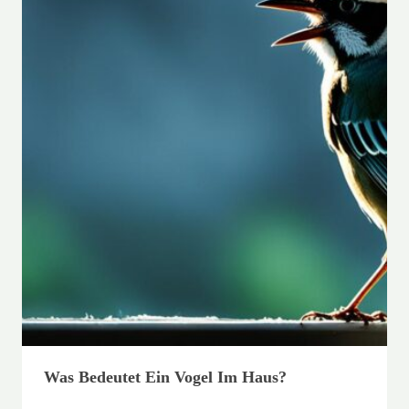
Was Bedeutet Ein Vogel Im Haus?