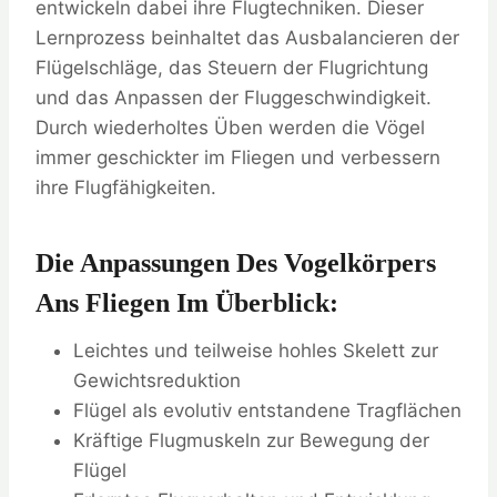
entwickeln dabei ihre Flugtechniken. Dieser
Lernprozess beinhaltet das Ausbalancieren der
Flügelschläge, das Steuern der Flugrichtung
und das Anpassen der Fluggeschwindigkeit.
Durch wiederholtes Üben werden die Vögel
immer geschickter im Fliegen und verbessern
ihre Flugfähigkeiten.
Die Anpassungen Des Vogelkörpers
Ans Fliegen Im Überblick:
Leichtes und teilweise hohles Skelett zur
Gewichtsreduktion
Flügel als evolutiv entstandene Tragflächen
Kräftige Flugmuskeln zur Bewegung der
Flügel