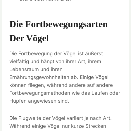
Die Fortbewegungsarten
Der Vögel
Die Fortbewegung der Vögel ist äußerst
vielfältig und hängt von ihrer Art, ihrem
Lebensraum und ihren
Ernährungsgewohnheiten ab. Einige Vögel
können fliegen, während andere auf andere
Fortbewegungsmethoden wie das Laufen oder
Hüpfen angewiesen sind.
Die Flugweite der Vögel variiert je nach Art.
Während einige Vögel nur kurze Strecken