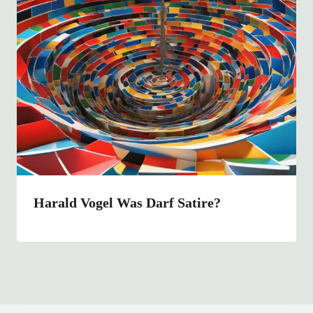
Harald Vogel Was Darf Satire?