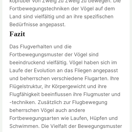
kopfüber von Zweig zu Zweig zu bewegen. Die
Fortbewegungstechniken der Vögel auf dem
Land sind vielfältig und an ihre spezifischen
Bedürfnisse angepasst.
Fazit
Das Flugverhalten und die
Fortbewegungsmuster der Vögel sind
beeindruckend vielfältig. Vögel haben sich im
Laufe der Evolution an das Fliegen angepasst
und beherrschen verschiedene Flugarten. Ihre
Flügelstruktur, ihr Körpergewicht und ihre
Flugfähigkeit beeinflussen ihre Flugmuster und
-techniken. Zusätzlich zur Flugbewegung
beherrschen Vögel auch andere
Fortbewegungsarten wie Laufen, Hüpfen und
Schwimmen. Die Vielfalt der Bewegungsmuster