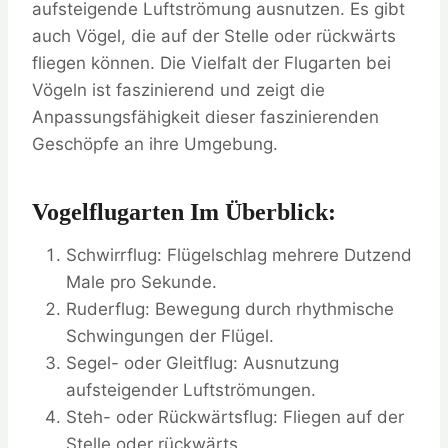
aufsteigende Luftströmung ausnutzen. Es gibt
auch Vögel, die auf der Stelle oder rückwärts
fliegen können. Die Vielfalt der Flugarten bei
Vögeln ist faszinierend und zeigt die
Anpassungsfähigkeit dieser faszinierenden
Geschöpfe an ihre Umgebung.
Vogelflugarten Im Überblick:
Schwirrflug: Flügelschlag mehrere Dutzend
Male pro Sekunde.
Ruderflug: Bewegung durch rhythmische
Schwingungen der Flügel.
Segel- oder Gleitflug: Ausnutzung
aufsteigender Luftströmungen.
Steh- oder Rückwärtsflug: Fliegen auf der
Stelle oder rückwärts.