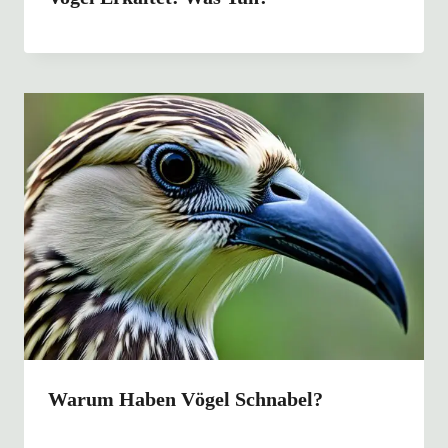
Warum Haben Vögel Schnabel?