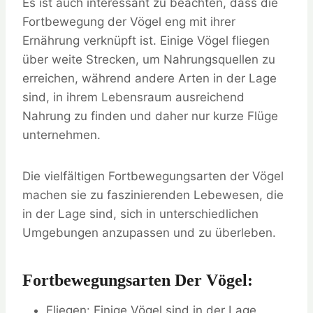
Es ist auch interessant zu beachten, dass die
Fortbewegung der Vögel eng mit ihrer
Ernährung verknüpft ist. Einige Vögel fliegen
über weite Strecken, um Nahrungsquellen zu
erreichen, während andere Arten in der Lage
sind, in ihrem Lebensraum ausreichend
Nahrung zu finden und daher nur kurze Flüge
unternehmen.
Die vielfältigen Fortbewegungsarten der Vögel
machen sie zu faszinierenden Lebewesen, die
in der Lage sind, sich in unterschiedlichen
Umgebungen anzupassen und zu überleben.
Fortbewegungsarten Der Vögel:
Fliegen: Einige Vögel sind in der Lage,