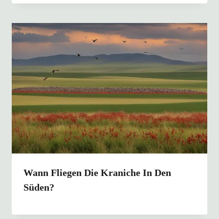
Wann Fliegen Die Kraniche In Den
Süden?