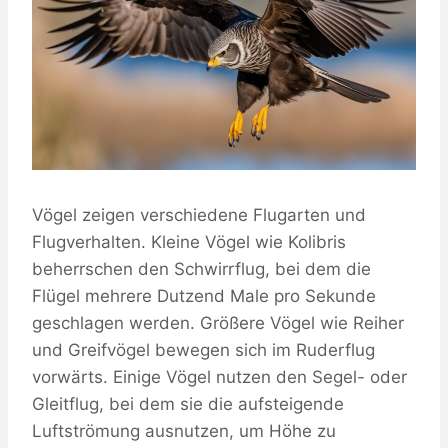
Vögel zeigen verschiedene Flugarten und
Flugverhalten. Kleine Vögel wie Kolibris
beherrschen den Schwirrflug, bei dem die
Flügel mehrere Dutzend Male pro Sekunde
geschlagen werden. Größere Vögel wie Reiher
und Greifvögel bewegen sich im Ruderflug
vorwärts. Einige Vögel nutzen den Segel- oder
Gleitflug, bei dem sie die aufsteigende
Luftströmung ausnutzen, um Höhe zu