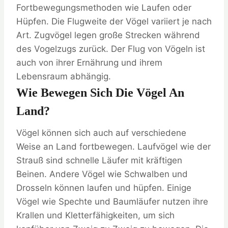
Fortbewegungsmethoden wie Laufen oder
Hüpfen. Die Flugweite der Vögel variiert je nach
Art. Zugvögel legen große Strecken während
des Vogelzugs zurück. Der Flug von Vögeln ist
auch von ihrer Ernährung und ihrem
Lebensraum abhängig.
Wie Bewegen Sich Die Vögel An
Land?
Vögel können sich auch auf verschiedene
Weise an Land fortbewegen. Laufvögel wie der
Strauß sind schnelle Läufer mit kräftigen
Beinen. Andere Vögel wie Schwalben und
Drosseln können laufen und hüpfen. Einige
Vögel wie Spechte und Baumläufer nutzen ihre
Krallen und Kletterfähigkeiten, um sich