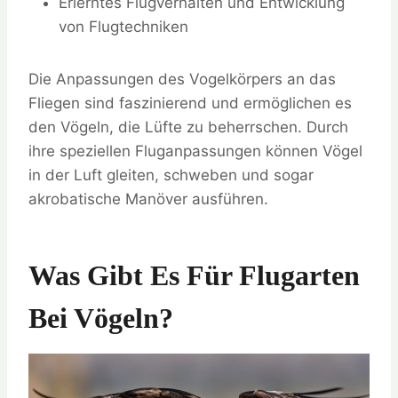
Erlerntes Flugverhalten und Entwicklung
von Flugtechniken
Die Anpassungen des Vogelkörpers an das
Fliegen sind faszinierend und ermöglichen es
den Vögeln, die Lüfte zu beherrschen. Durch
ihre speziellen Fluganpassungen können Vögel
in der Luft gleiten, schweben und sogar
akrobatische Manöver ausführen.
Was Gibt Es Für Flugarten
Bei Vögeln?