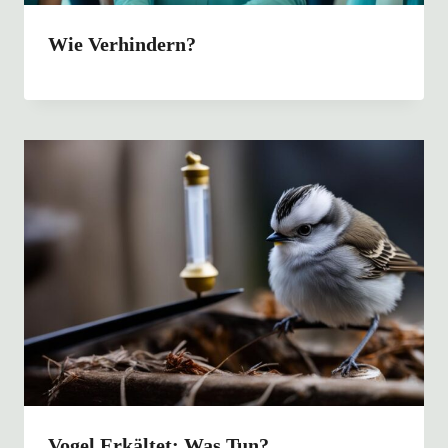
Wie Verhindern?
Vogel Erkältet: Was Tun?