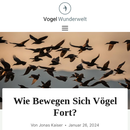
Zum
Inhalt
springen
Wie Bewegen Sich Vögel
Fort?
Von
Jonas Kaiser
Januar 26, 2024