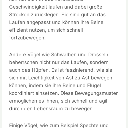
Geschwindigkeit laufen und dabei große
Strecken zurücklegen. Sie sind gut an das
Laufen angepasst und können ihre Beine
effizient nutzen, um sich schnell
fortzubewegen.
Andere Vögel wie Schwalben und Drosseln
beherrschen nicht nur das Laufen, sondern
auch das Hüpfen. Es ist faszinierend, wie sie
sich mit Leichtigkeit von Ast zu Ast bewegen
können, indem sie ihre Beine und Flügel
koordiniert einsetzen. Diese Bewegungsmuster
ermöglichen es ihnen, sich schnell und agil
durch den Lebensraum zu bewegen.
Einige Vögel, wie zum Beispiel Spechte und