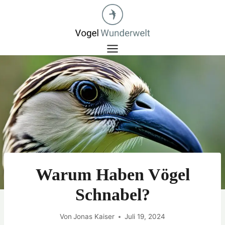
Zum
Inhalt
springen
Warum Haben Vögel
Schnabel?
Von
Jonas Kaiser
Juli 19, 2024