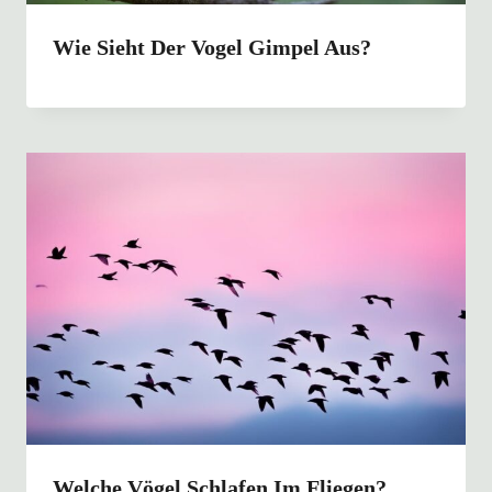
Wie Sieht Der Vogel Gimpel Aus?
Welche Vögel Schlafen Im Fliegen?