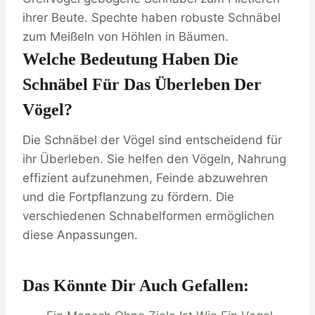
ihrer Beute. Spechte haben robuste Schnäbel
zum Meißeln von Höhlen in Bäumen.
Welche Bedeutung Haben Die
Schnäbel Für Das Überleben Der
Vögel?
Die Schnäbel der Vögel sind entscheidend für
ihr Überleben. Sie helfen den Vögeln, Nahrung
effizient aufzunehmen, Feinde abzuwehren
und die Fortpflanzung zu fördern. Die
verschiedenen Schnabelformen ermöglichen
diese Anpassungen.
Das Könnte Dir Auch Gefallen: