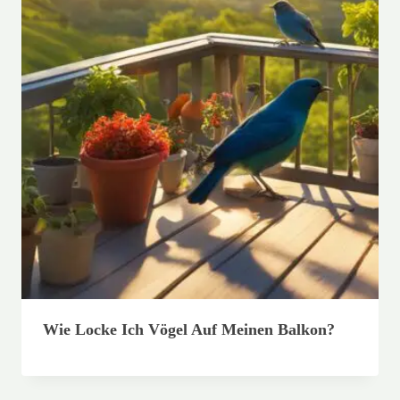
Wie Locke Ich Vögel Auf Meinen Balkon?