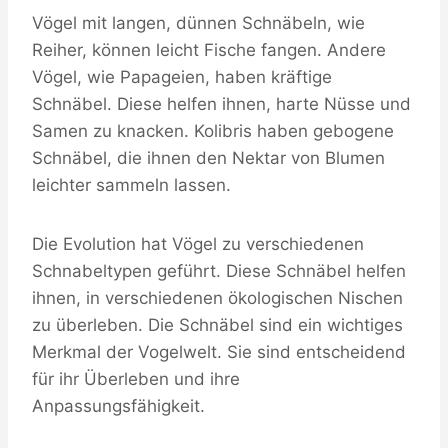
Vögel mit langen, dünnen Schnäbeln, wie
Reiher, können leicht Fische fangen. Andere
Vögel, wie Papageien, haben kräftige
Schnäbel. Diese helfen ihnen, harte Nüsse und
Samen zu knacken. Kolibris haben gebogene
Schnäbel, die ihnen den Nektar von Blumen
leichter sammeln lassen.
Die Evolution hat Vögel zu verschiedenen
Schnabeltypen geführt. Diese Schnäbel helfen
ihnen, in verschiedenen ökologischen Nischen
zu überleben. Die Schnäbel sind ein wichtiges
Merkmal der Vogelwelt. Sie sind entscheidend
für ihr Überleben und ihre
Anpassungsfähigkeit.