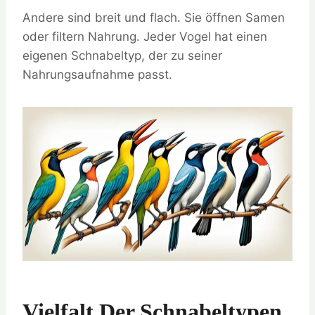
Andere sind breit und flach. Sie öffnen Samen
oder filtern Nahrung. Jeder Vogel hat einen
eigenen Schnabeltyp, der zu seiner
Nahrungsaufnahme passt.
Vielfalt Der Schnabeltypen