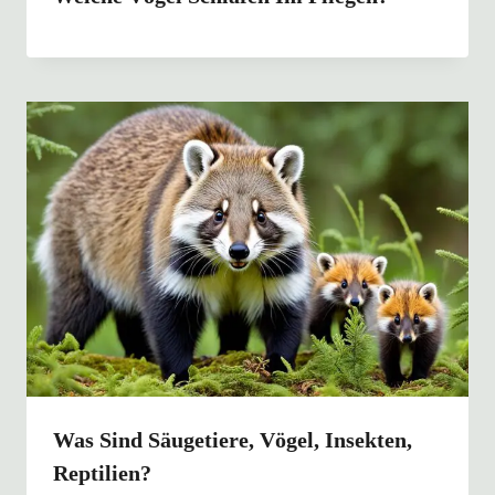
Was Sind Säugetiere, Vögel, Insekten,
Reptilien?