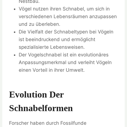
Nestbau.
Vögel nutzen ihren Schnabel, um sich in
verschiedenen Lebensräumen anzupassen
und zu überleben.
Die Vielfalt der Schnabeltypen bei Vögeln
ist beeindruckend und ermöglicht
spezialisierte Lebensweisen.
Der Vogelschnabel ist ein evolutionäres
Anpassungsmerkmal und verleiht Vögeln
einen Vorteil in ihrer Umwelt.
Evolution Der
Schnabelformen
Forscher haben durch Fossilfunde