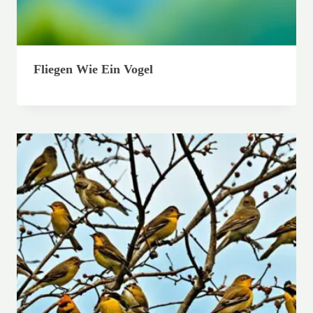
Fliegen Wie Ein Vogel