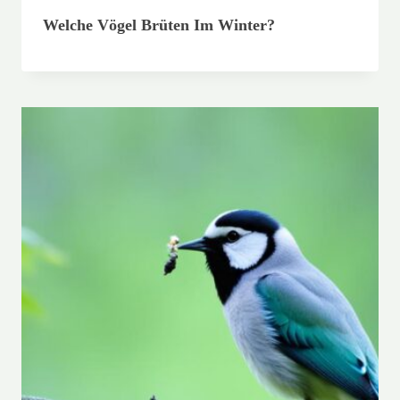
Welche Vögel Brüten Im Winter?