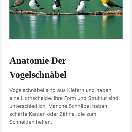
Anatomie Der
Vogelschnäbel
Vogelschnäbel sind aus Kiefern und haben
eine Hornscheide. Ihre Form und Struktur sind
unterschiedlich. Manche Schnäbel haben
scharfe Kanten oder Zähne, die zum
Schneiden helfen.