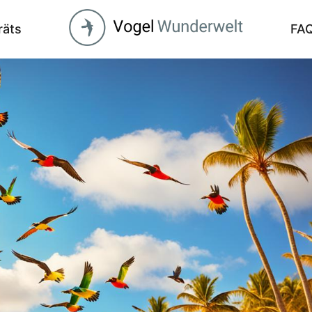
räts
FA