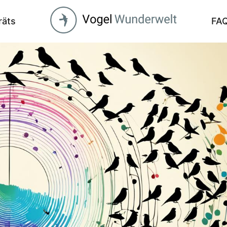
räts
FA