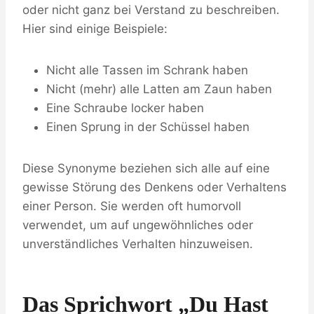
oder nicht ganz bei Verstand zu beschreiben.
Hier sind einige Beispiele:
Nicht alle Tassen im Schrank haben
Nicht (mehr) alle Latten am Zaun haben
Eine Schraube locker haben
Einen Sprung in der Schüssel haben
Diese Synonyme beziehen sich alle auf eine
gewisse Störung des Denkens oder Verhaltens
einer Person. Sie werden oft humorvoll
verwendet, um auf ungewöhnliches oder
unverständliches Verhalten hinzuweisen.
Das Sprichwort „Du Hast