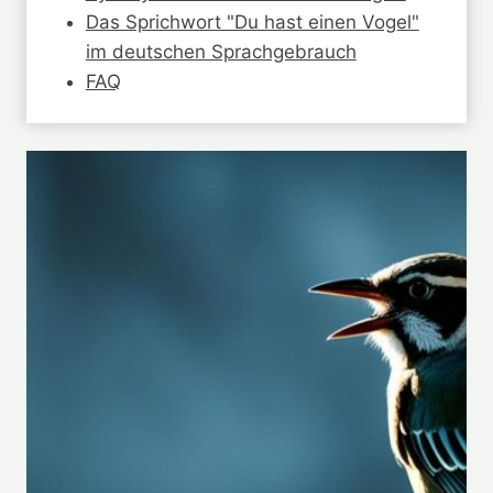
Das Sprichwort "Du hast einen Vogel"
im deutschen Sprachgebrauch
FAQ