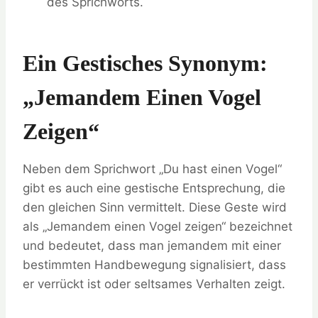
des Sprichworts.
Ein Gestisches Synonym:
„Jemandem Einen Vogel
Zeigen“
Neben dem Sprichwort „Du hast einen Vogel“
gibt es auch eine gestische Entsprechung, die
den gleichen Sinn vermittelt. Diese Geste wird
als „Jemandem einen Vogel zeigen“ bezeichnet
und bedeutet, dass man jemandem mit einer
bestimmten Handbewegung signalisiert, dass
er verrückt ist oder seltsames Verhalten zeigt.