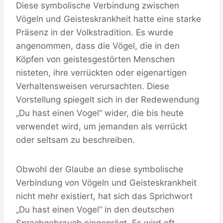
Diese symbolische Verbindung zwischen
Vögeln und Geisteskrankheit hatte eine starke
Präsenz in der Volkstradition. Es wurde
angenommen, dass die Vögel, die in den
Köpfen von geistesgestörten Menschen
nisteten, ihre verrückten oder eigenartigen
Verhaltensweisen verursachten. Diese
Vorstellung spiegelt sich in der Redewendung
„Du hast einen Vogel“ wider, die bis heute
verwendet wird, um jemanden als verrückt
oder seltsam zu beschreiben.
Obwohl der Glaube an diese symbolische
Verbindung von Vögeln und Geisteskrankheit
nicht mehr existiert, hat sich das Sprichwort
„Du hast einen Vogel“ in den deutschen