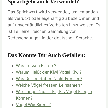
Sprachgebrauch Verwendet?
Das Sprichwort wird verwendet, um jemanden
als verrückt oder eigenartig zu bezeichnen und
auf unverständliches Verhalten hinzuweisen. Es
ist Teil einer reichen Sammlung von
Redewendungen in der deutschen Sprache.
Das Könnte Dir Auch Gefallen:
Was fressen Elstern?
Warum Heißt der Kiwi Vogel Kiwi?
Was Dürfen Raben Nicht Fressen?
Welche Vögel fressen Leinsamen?
Wie Lange Dauert Es, Bis Vögel Fliegen
Können?
Vogel Wie Sirene?