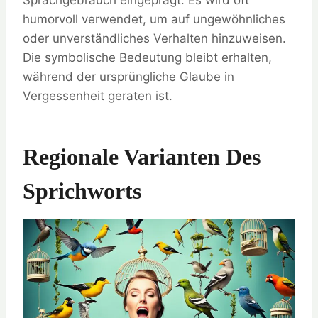
Sprachgebrauch eingeprägt. Es wird oft
humorvoll verwendet, um auf ungewöhnliches
oder unverständliches Verhalten hinzuweisen.
Die symbolische Bedeutung bleibt erhalten,
während der ursprüngliche Glaube in
Vergessenheit geraten ist.
Regionale Varianten Des
Sprichworts