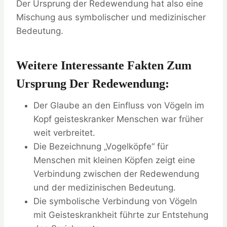
Der Ursprung der Redewendung hat also eine
Mischung aus symbolischer und medizinischer
Bedeutung.
Weitere Interessante Fakten Zum
Ursprung Der Redewendung:
Der Glaube an den Einfluss von Vögeln im
Kopf geisteskranker Menschen war früher
weit verbreitet.
Die Bezeichnung „Vogelköpfe“ für
Menschen mit kleinen Köpfen zeigt eine
Verbindung zwischen der Redewendung
und der medizinischen Bedeutung.
Die symbolische Verbindung von Vögeln
mit Geisteskrankheit führte zur Entstehung