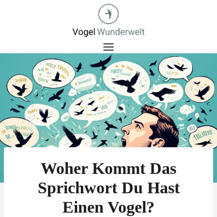
Zum
Inhalt
springen
Woher Kommt Das
Sprichwort Du Hast
Einen Vogel?