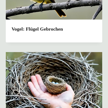
Vogel: Flügel Gebrochen