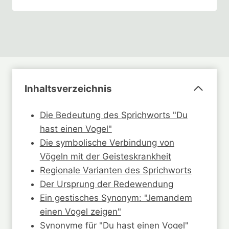
Inhaltsverzeichnis
Die Bedeutung des Sprichworts "Du
hast einen Vogel"
Die symbolische Verbindung von
Vögeln mit der Geisteskrankheit
Regionale Varianten des Sprichworts
Der Ursprung der Redewendung
Ein gestisches Synonym: "Jemandem
einen Vogel zeigen"
Synonyme für "Du hast einen Vogel"