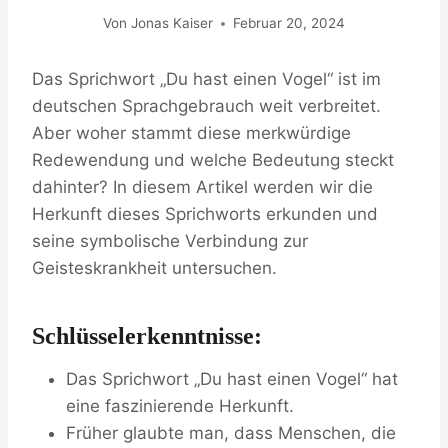
Von
Jonas Kaiser
Februar 20, 2024
Das Sprichwort „Du hast einen Vogel“ ist im
deutschen Sprachgebrauch weit verbreitet.
Aber woher stammt diese merkwürdige
Redewendung und welche Bedeutung steckt
dahinter? In diesem Artikel werden wir die
Herkunft dieses Sprichworts erkunden und
seine symbolische Verbindung zur
Geisteskrankheit untersuchen.
Schlüsselerkenntnisse:
Das Sprichwort „Du hast einen Vogel“ hat
eine faszinierende Herkunft.
Früher glaubte man, dass Menschen, die