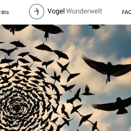
räts
FA