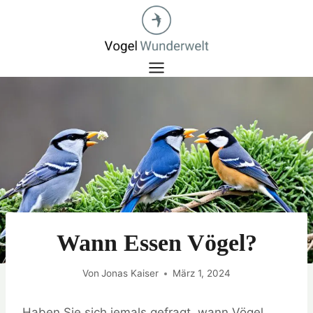
Zum
Inhalt
springen
Wann Essen Vögel?
Von
Jonas Kaiser
März 1, 2024
Haben Sie sich jemals gefragt, wann Vögel