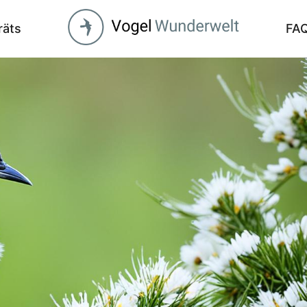
räts
FA