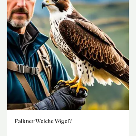
Falkner Welche Vögel?