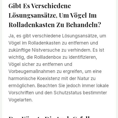
Gibt Es Verschiedene
Lösungsansätze, Um Vögel Im
Rolladenkasten Zu Behandeln?
Ja, es gibt verschiedene Lösungsansätze, um
Vögel im Rolladenkasten zu entfernen und
zukünftige Nistversuche zu verhindern. Es ist
wichtig, die Rollladenbox zu identifizieren,
Vögel sicher zu entfernen und
Vorbeugemaßnahmen zu ergreifen, um eine
harmonische Koexistenz mit der Natur zu
ermöglichen. Beachten Sie jedoch immer lokale
Vorschriften und den Schutzstatus bestimmter
Vogelarten.