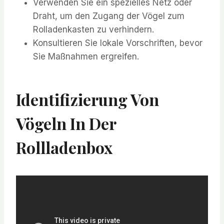
Verwenden Sie ein spezielles Netz oder
Draht, um den Zugang der Vögel zum
Rolladenkasten zu verhindern.
Konsultieren Sie lokale Vorschriften, bevor
Sie Maßnahmen ergreifen.
Identifizierung Von
Vögeln In Der
Rollladenbox