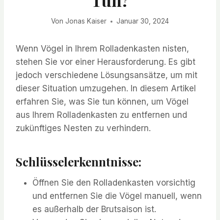
Von
Jonas Kaiser
Januar 30, 2024
Wenn Vögel in Ihrem Rolladenkasten nisten,
stehen Sie vor einer Herausforderung. Es gibt
jedoch verschiedene Lösungsansätze, um mit
dieser Situation umzugehen. In diesem Artikel
erfahren Sie, was Sie tun können, um Vögel
aus Ihrem Rolladenkasten zu entfernen und
zukünftiges Nesten zu verhindern.
Schlüsselerkenntnisse:
Öffnen Sie den Rolladenkasten vorsichtig
und entfernen Sie die Vögel manuell, wenn
es außerhalb der Brutsaison ist.