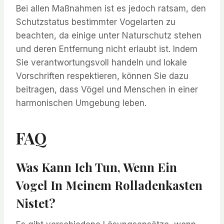
Bei allen Maßnahmen ist es jedoch ratsam, den
Schutzstatus bestimmter Vogelarten zu
beachten, da einige unter Naturschutz stehen
und deren Entfernung nicht erlaubt ist. Indem
Sie verantwortungsvoll handeln und lokale
Vorschriften respektieren, können Sie dazu
beitragen, dass Vögel und Menschen in einer
harmonischen Umgebung leben.
FAQ
Was Kann Ich Tun, Wenn Ein
Vogel In Meinem Rolladenkasten
Nistet?