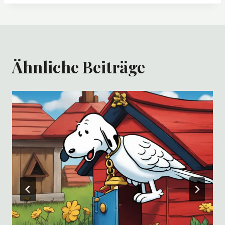
Ähnliche Beiträge