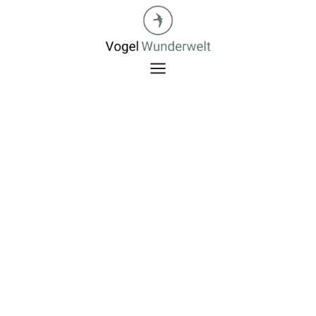
Zum
Inhalt
springen