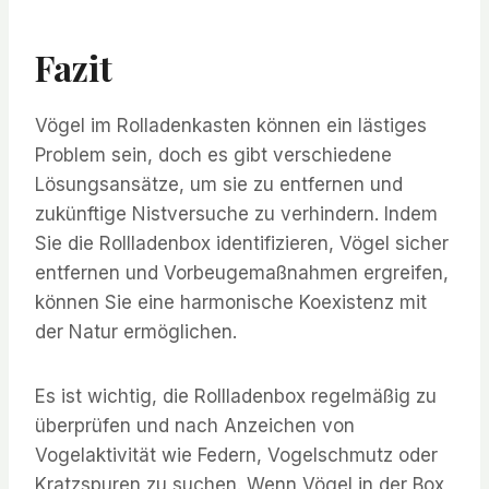
Fazit
Vögel im Rolladenkasten können ein lästiges
Problem sein, doch es gibt verschiedene
Lösungsansätze, um sie zu entfernen und
zukünftige Nistversuche zu verhindern. Indem
Sie die Rollladenbox identifizieren, Vögel sicher
entfernen und Vorbeugemaßnahmen ergreifen,
können Sie eine harmonische Koexistenz mit
der Natur ermöglichen.
Es ist wichtig, die Rollladenbox regelmäßig zu
überprüfen und nach Anzeichen von
Vogelaktivität wie Federn, Vogelschmutz oder
Kratzspuren zu suchen. Wenn Vögel in der Box