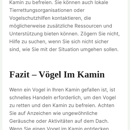
Kamin zu befreien. Sie können auch lokale
Tierrettungsorganisationen oder
Vogelschutzhilfen kontaktieren, die
möglicherweise zusätzliche Ressourcen und
Unterstützung bieten können. Zögern Sie nicht,
Hilfe zu suchen, wenn Sie sich nicht sicher
sind, wie Sie mit der Situation umgehen sollen.
Fazit – Vögel Im Kamin
Wenn ein Vogel in Ihren Kamin gefallen ist, ist
schnelles Handeln erforderlich, um den Vogel
zu retten und den Kamin zu befreien. Achten
Sie auf Anzeichen wie ungewöhnliche
Geräusche oder Aktivitäten auf dem Dach.
Wenn Sie einen Vogel im Kamin entdecken,