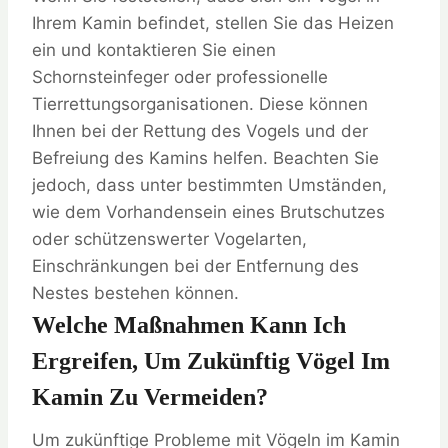
Ihrem Kamin befindet, stellen Sie das Heizen
ein und kontaktieren Sie einen
Schornsteinfeger oder professionelle
Tierrettungsorganisationen. Diese können
Ihnen bei der Rettung des Vogels und der
Befreiung des Kamins helfen. Beachten Sie
jedoch, dass unter bestimmten Umständen,
wie dem Vorhandensein eines Brutschutzes
oder schützenswerter Vogelarten,
Einschränkungen bei der Entfernung des
Nestes bestehen können.
Welche Maßnahmen Kann Ich
Ergreifen, Um Zukünftig Vögel Im
Kamin Zu Vermeiden?
Um zukünftige Probleme mit Vögeln im Kamin