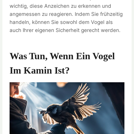
wichtig, diese Anzeichen zu erkennen und
angemessen zu reagieren. Indem Sie frühzeitig
handeln, können Sie sowohl dem Vogel als
auch Ihrer eigenen Sicherheit gerecht werden.
Was Tun, Wenn Ein Vogel
Im Kamin Ist?