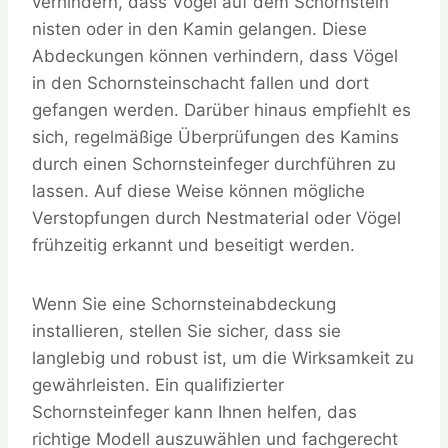
verhindern, dass Vögel auf dem Schornstein
nisten oder in den Kamin gelangen. Diese
Abdeckungen können verhindern, dass Vögel
in den Schornsteinschacht fallen und dort
gefangen werden. Darüber hinaus empfiehlt es
sich, regelmäßige Überprüfungen des Kamins
durch einen Schornsteinfeger durchführen zu
lassen. Auf diese Weise können mögliche
Verstopfungen durch Nestmaterial oder Vögel
frühzeitig erkannt und beseitigt werden.
Wenn Sie eine Schornsteinabdeckung
installieren, stellen Sie sicher, dass sie
langlebig und robust ist, um die Wirksamkeit zu
gewährleisten. Ein qualifizierter
Schornsteinfeger kann Ihnen helfen, das
richtige Modell auszuwählen und fachgerecht