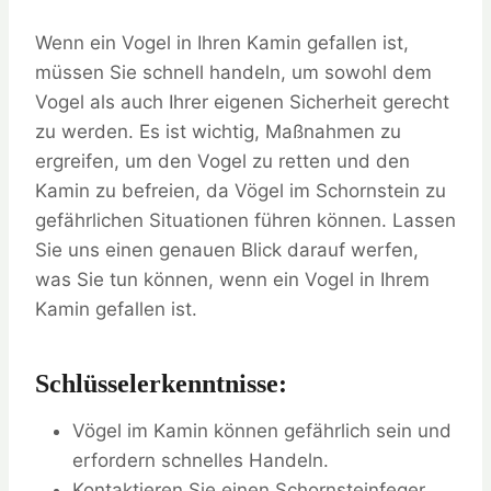
Wenn ein Vogel in Ihren Kamin gefallen ist,
müssen Sie schnell handeln, um sowohl dem
Vogel als auch Ihrer eigenen Sicherheit gerecht
zu werden. Es ist wichtig, Maßnahmen zu
ergreifen, um den Vogel zu retten und den
Kamin zu befreien, da Vögel im Schornstein zu
gefährlichen Situationen führen können. Lassen
Sie uns einen genauen Blick darauf werfen,
was Sie tun können, wenn ein Vogel in Ihrem
Kamin gefallen ist.
Schlüsselerkenntnisse:
Vögel im Kamin können gefährlich sein und
erfordern schnelles Handeln.
Kontaktieren Sie einen Schornsteinfeger,