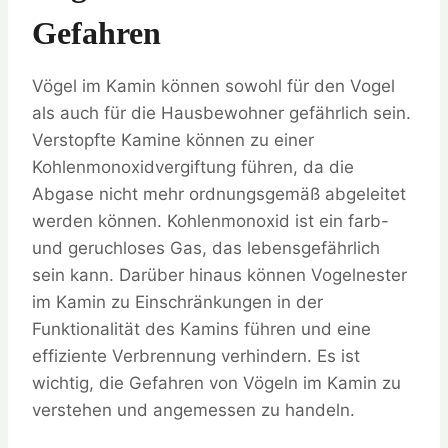
Gefahren
Vögel im Kamin können sowohl für den Vogel
als auch für die Hausbewohner gefährlich sein.
Verstopfte Kamine können zu einer
Kohlenmonoxidvergiftung führen, da die
Abgase nicht mehr ordnungsgemäß abgeleitet
werden können. Kohlenmonoxid ist ein farb-
und geruchloses Gas, das lebensgefährlich
sein kann. Darüber hinaus können Vogelnester
im Kamin zu Einschränkungen in der
Funktionalität des Kamins führen und eine
effiziente Verbrennung verhindern. Es ist
wichtig, die Gefahren von Vögeln im Kamin zu
verstehen und angemessen zu handeln.