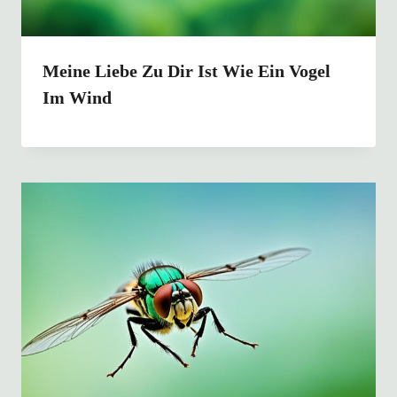
Meine Liebe Zu Dir Ist Wie Ein Vogel
Im Wind