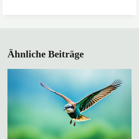
Ähnliche Beiträge