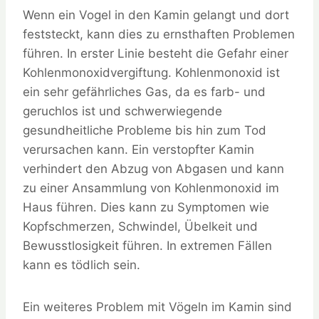
Wenn ein Vogel in den Kamin gelangt und dort
feststeckt, kann dies zu ernsthaften Problemen
führen. In erster Linie besteht die Gefahr einer
Kohlenmonoxidvergiftung. Kohlenmonoxid ist
ein sehr gefährliches Gas, da es farb- und
geruchlos ist und schwerwiegende
gesundheitliche Probleme bis hin zum Tod
verursachen kann. Ein verstopfter Kamin
verhindert den Abzug von Abgasen und kann
zu einer Ansammlung von Kohlenmonoxid im
Haus führen. Dies kann zu Symptomen wie
Kopfschmerzen, Schwindel, Übelkeit und
Bewusstlosigkeit führen. In extremen Fällen
kann es tödlich sein.
Ein weiteres Problem mit Vögeln im Kamin sind