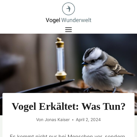
Zum
Inhalt
springen
Vogel Erkältet: Was Tun?
Von
Jonas Kaiser
April 2, 2024
Es kommt nicht nur bei Menschen vor, sondern