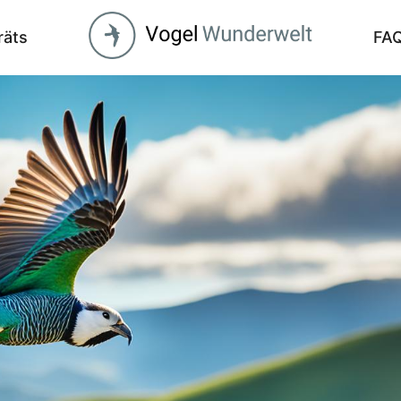
räts
FA