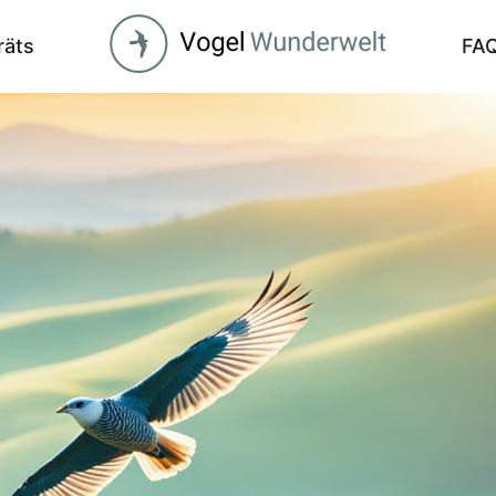
räts
FA