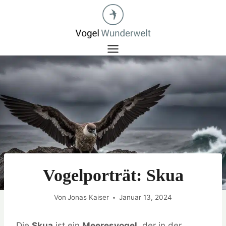
Zum
Inhalt
springen
Vogelporträt: Skua
Von
Jonas Kaiser
Januar 13, 2024
Die
Skua
ist ein
Meeresvogel
, der in der