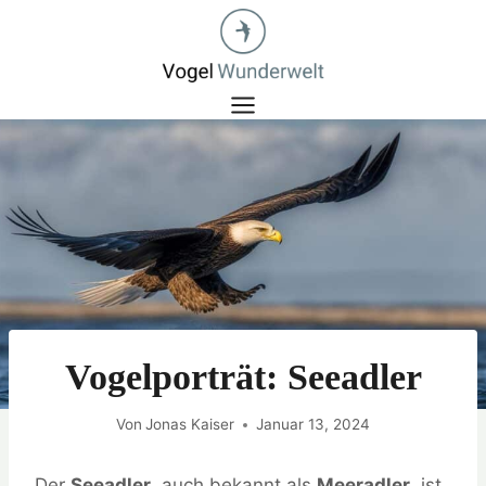
Zum
Inhalt
springen
Vogelporträt: Seeadler
Von
Jonas Kaiser
Januar 13, 2024
Der
Seeadler
, auch bekannt als
Meeradler
, ist