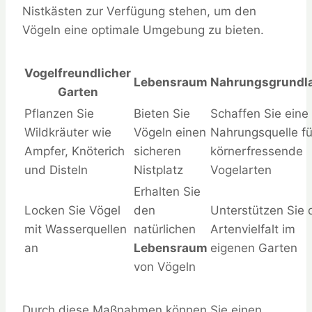
Nistkästen zur Verfügung stehen, um den
Vögeln eine optimale Umgebung zu bieten.
Vogelfreundlicher
Lebensraum
Nahrungsgrundl
Garten
Pflanzen Sie
Bieten Sie
Schaffen Sie eine
Wildkräuter wie
Vögeln einen
Nahrungsquelle fü
Ampfer, Knöterich
sicheren
körnerfressende
und Disteln
Nistplatz
Vogelarten
Erhalten Sie
Locken Sie Vögel
den
Unterstützen Sie 
mit Wasserquellen
natürlichen
Artenvielfalt im
an
Lebensraum
eigenen Garten
von Vögeln
Durch diese Maßnahmen können Sie einen