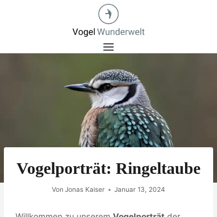
Zum
Inhalt
springen
Vogelporträt: Ringeltaube
Von
Jonas Kaiser
Januar 13, 2024
Willkommen zu unserem
Vogelporträt
der