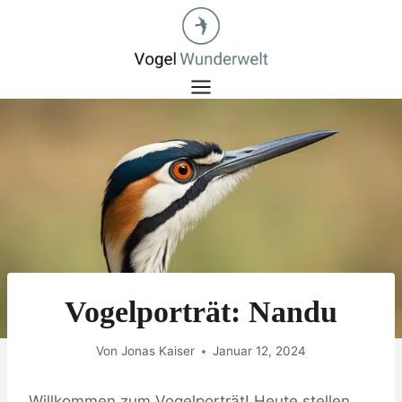
Zum
Inhalt
springen
Vogelporträt: Nandu
Von
Jonas Kaiser
Januar 12, 2024
Willkommen zum Vogelporträt! Heute stellen