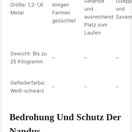
Gelände
(Stepp
Größe: 1,2-1,6
einigen
und
und
Meter
Farmen
ausreichend
Savan
gezüchtet
Platz zum
Laufen
Gewicht: Bis zu
–
–
–
25 Kilogramm
Gefiederfarbe:
–
–
–
Weiß-schwarz
Bedrohung Und Schutz Der
Nandus