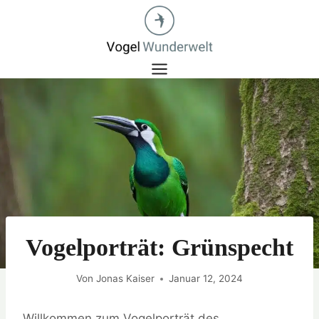
Zum
Inhalt
springen
Vogelporträt: Grünspecht
Von
Jonas Kaiser
Januar 12, 2024
Willkommen zum Vogelporträt des