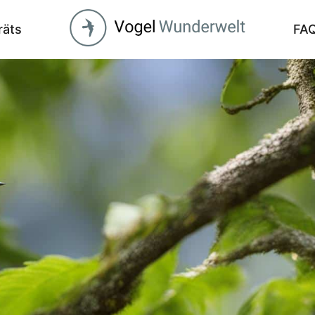
räts
FA