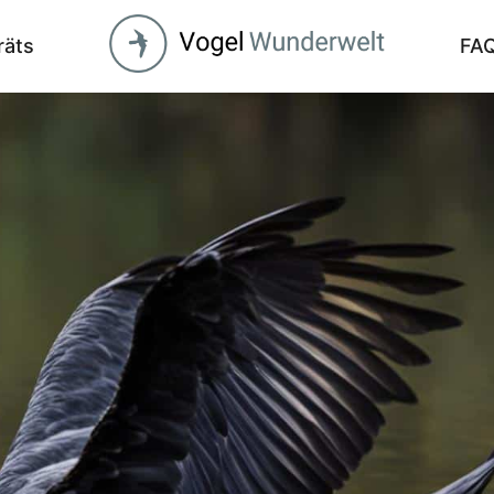
räts
FA