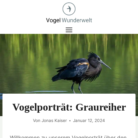
Zum
Inhalt
springen
Vogelporträt: Graureiher
Von
Jonas Kaiser
Januar 12, 2024
Willkommen zu unserem Vogelporträt über den