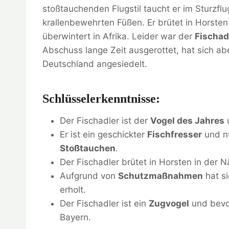
stoßtauchenden Flugstil taucht er im Sturzflu
krallenbewehrten Füßen. Er brütet in Horste
überwintert in Afrika. Leider war der
Fischad
Abschuss lange Zeit ausgerottet, hat sich ab
Deutschland angesiedelt.
Schlüsselerkenntnisse:
Der Fischadler ist der
Vogel des Jahres
u
Er ist ein geschickter
Fischfresser
und nu
Stoßtauchen
.
Der Fischadler brütet in Horsten in der 
Aufgrund von
Schutzmaßnahmen
hat si
erholt.
Der Fischadler ist ein
Zugvogel
und bevo
Bayern.