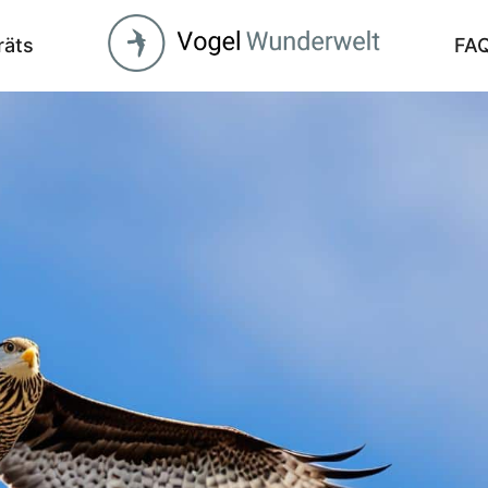
räts
FA