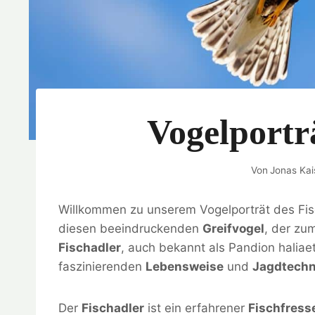
Vogelportr
Von
Jonas Kai
Willkommen zu unserem Vogelporträt des Fisch
diesen beeindruckenden
Greifvogel
, der zu
Fischadler
, auch bekannt als Pandion haliaet
faszinierenden
Lebensweise
und
Jagdtechn
Der
Fischadler
ist ein erfahrener
Fischfress